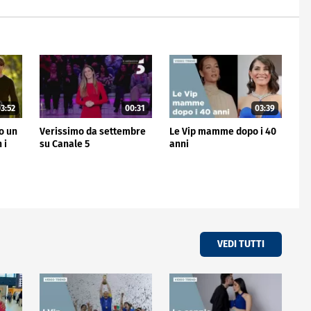
3:52
00:31
03:39
no un
Verissimo da settembre
Le Vip mamme dopo i 40
 i
su Canale 5
anni
VEDI TUTTI