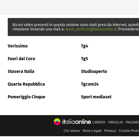
Alcuni video presenti in questa sezione sono stati presi da internet, quindi
rimozione inviando una mail a:
team_verticali@italiaonline.it
. Provvedere
Verissimo
Tg4
Fuori dal Coro
Tg5
Stasera Italia
Studioaperto
Quarta Repubblica
Tgcom24
Pomeriggio Cinque
Sport mediaset
LIBERO
VIRGILIO
PAGINE
Chi siamo
Note Legali
Privacy
Cookie Poli