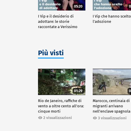
05:20
0
I Vip e il desiderio di
I Vip che hanno scelt
adottare: le storie
l'adozione
raccontate a Verissimo
Più visti
01:29
0
Rio de Janeiro, raffiche di
Marocco, centinaia di
vento a oltre cento all'ora:
migranti arrivano
cinque morti
nell'enclave spagnola
Ceuta
2 visualizzazioni
3 visualizzazioni