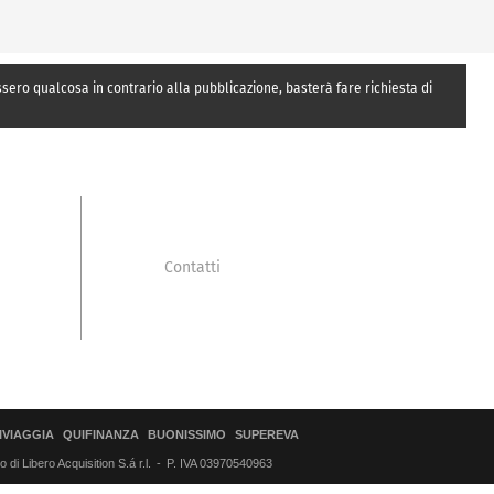
essero qualcosa in contrario alla pubblicazione, basterà fare richiesta di
Contatti
IVIAGGIA
QUIFINANZA
BUONISSIMO
SUPEREVA
di Libero Acquisition S.á r.l.
P. IVA 03970540963