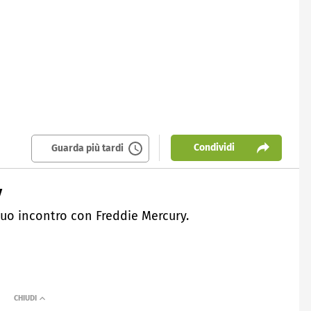
Condividi
Guarda più tardi
y
suo incontro con Freddie Mercury.