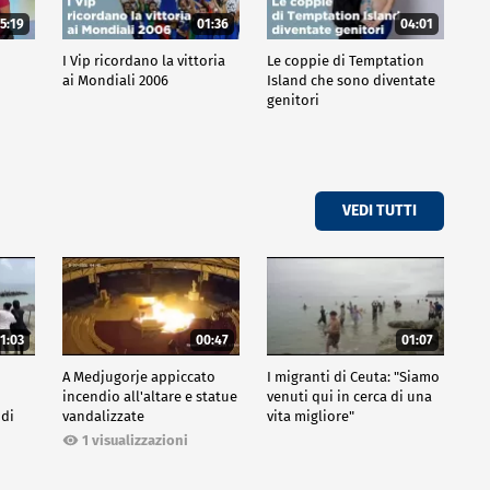
5:19
01:36
04:01
o
I Vip ricordano la vittoria
Le coppie di Temptation
ai Mondiali 2006
Island che sono diventate
genitori
VEDI TUTTI
1:03
00:47
01:07
A Medjugorje appiccato
I migranti di Ceuta: "Siamo
incendio all'altare e statue
venuti qui in cerca di una
 di
vandalizzate
vita migliore"
1 visualizzazioni