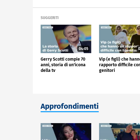
SUGGERITI
04:05
0
Gerry Scotti compie 70
Vip (e figli) che han
anni, storia di un'icona
rapporto difficile con
della tv
genitori
Approfondimenti