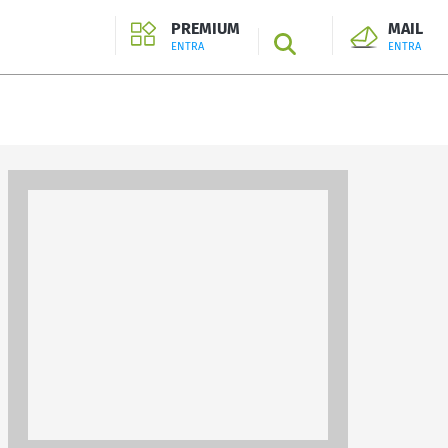
PREMIUM
MAIL
SEARCH
ENTRA
ENTRA
ENTRA