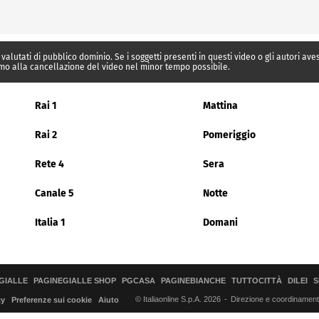
 valutati di pubblico dominio. Se i soggetti presenti in questi video o gli autori av
mo alla cancellazione del video nel minor tempo possibile.
Rai 1
Mattina
Rai 2
Pomeriggio
Rete 4
Sera
Canale 5
Notte
Italia 1
Domani
GIALLE
PAGINEGIALLE SHOP
PGCASA
PAGINEBIANCHE
TUTTOCITTÀ
DILEI
S
© Italiaonline S.p.A. 2026
Direzione e coordinamento 
cy
Preferenze sui cookie
Aiuto