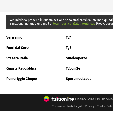
Alcuni video presenti in questa sezione sono stati presi da internet, quindi
rimozione inviando una mail a:
team_verticali@italiaonline.it
. Provvedere
Verissimo
Tg4
Fuori dal Coro
Tg5
Stasera Italia
Studioaperto
Quarta Repubblica
Tgcom24
Pomeriggio Cinque
Sport mediaset
LIBERO
VIRGILIO
PAGINE
Chi siamo
Note Legali
Privacy
Cookie Poli