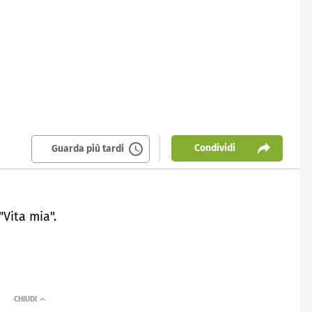
Condividi
Guarda più tardi
"Vita mia".