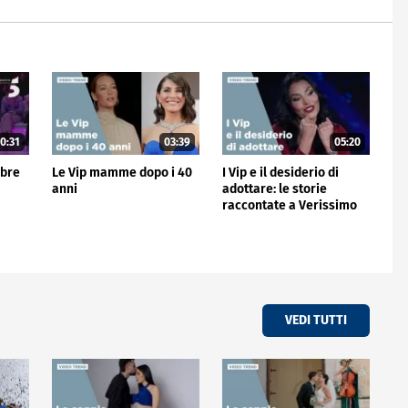
0:31
03:39
05:20
mbre
Le Vip mamme dopo i 40
I Vip e il desiderio di
anni
adottare: le storie
raccontate a Verissimo
VEDI TUTTI