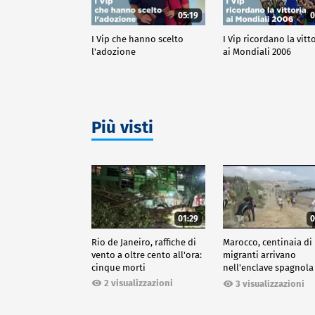
05:19
0
I Vip che hanno scelto
I Vip ricordano la vitt
l'adozione
ai Mondiali 2006
Più visti
01:29
0
Rio de Janeiro, raffiche di
Marocco, centinaia di
vento a oltre cento all'ora:
migranti arrivano
cinque morti
nell'enclave spagnola
Ceuta
2 visualizzazioni
3 visualizzazioni