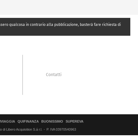
essero qualcosa in contrario alla pubblicazione, basterà fare richiesta di
Contatti
IVIAGGIA
QUIFINANZA
BUONISSIMO
SUPEREVA
di Libero Acquisition S.á r.l.
P. IVA 03970540963