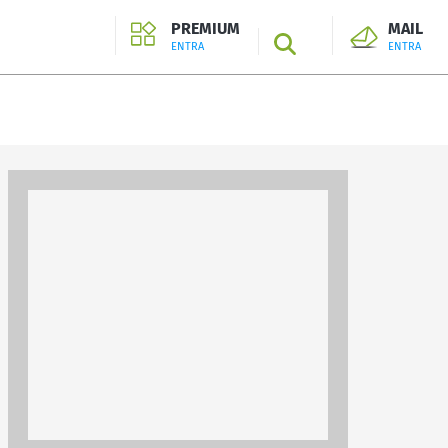
PREMIUM
MAIL
SEARCH
ENTRA
ENTRA
ENTRA