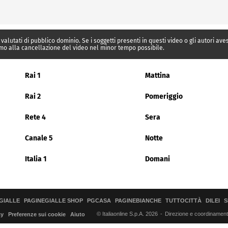
 valutati di pubblico dominio. Se i soggetti presenti in questi video o gli autori av
mo alla cancellazione del video nel minor tempo possibile.
Rai 1
Mattina
Rai 2
Pomeriggio
Rete 4
Sera
Canale 5
Notte
Italia 1
Domani
GIALLE
PAGINEGIALLE SHOP
PGCASA
PAGINEBIANCHE
TUTTOCITTÀ
DILEI
S
© Italiaonline S.p.A. 2026
Direzione e coordinamento 
cy
Preferenze sui cookie
Aiuto