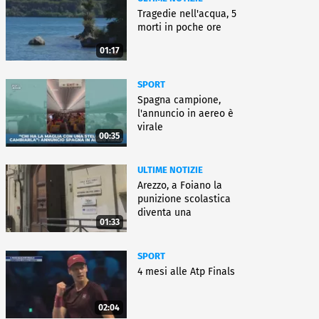
Tragedie nell'acqua, 5
morti in poche ore
01:17
SPORT
Spagna campione,
l'annuncio in aereo è
virale
00:35
ULTIME NOTIZIE
Arezzo, a Foiano la
punizione scolastica
diventa una
01:33
rieducazione
SPORT
4 mesi alle Atp Finals
02:04