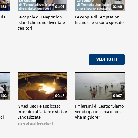
1:36
04:01
02:46
oria
Le coppie di Temptation
Le coppie di Temptation
Island che sono diventate
Island che si sono sposate
genitori
VEDI TUTTI
1:03
00:47
01:07
A Medjugorje appiccato
I migranti di Ceuta: "Siamo
incendio all'altare e statue
venuti qui in cerca di una
 di
vandalizzate
vita migliore"
1 visualizzazioni