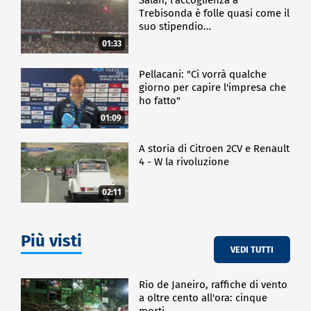
Trebisonda è folle quasi come il
suo stipendio…
01:33
Pellacani: "Ci vorrà qualche
giorno per capire l'impresa che
ho fatto"
01:09
A storia di Citroen 2CV e Renault
4 - W la rivoluzione
02:11
Più visti
VEDI TUTTI
Rio de Janeiro, raffiche di vento
a oltre cento all'ora: cinque