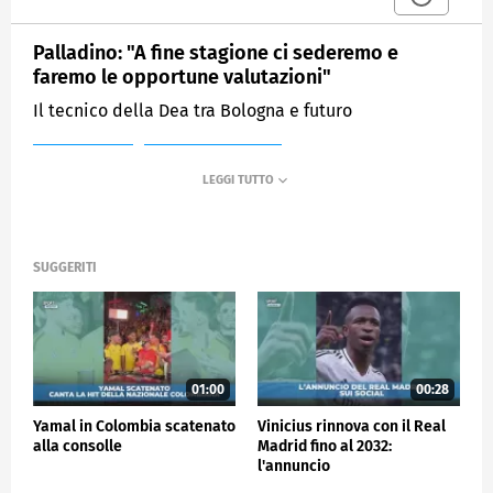
Palladino: "A fine stagione ci sederemo e
faremo le opportune valutazioni"
Il tecnico della Dea tra Bologna e futuro
MEDIASET
SPORTMEDIASET
SUGGERITI
01:00
00:28
Yamal in Colombia scatenato
Vinicius rinnova con il Real
alla consolle
Madrid fino al 2032:
l'annuncio