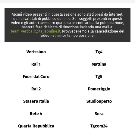
Alcuni video presenti in questa sezione sono stati presi da internet,
quindi valutati di pubblico dominio. Se i soggetti presenti in questi
video o gli autori avessero qualcosa in contrario alla pubblicazione,
basterà fare richiesta di rimozione inviando una mail a:
team_verticali@italiaonline.it
. Provvederemo alla cancellazione del
video nel minor tempo possibile.
Verissimo
Tg4
Rai 1
Mattina
Fuori dal Coro
Tg5
Rai 2
Pomeriggio
Stasera Italia
Studioaperto
Rete 4
Sera
Quarta Repubblica
Tgcom24