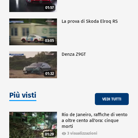
01:57
La prova di Skoda Elroq RS
03:05
Denza Z9GT
01:32
Più visti
VEDI TUTTI
Rio de Janeiro, raffiche di vento
a oltre cento all'ora: cinque
morti
3 visualizzazioni
01:29