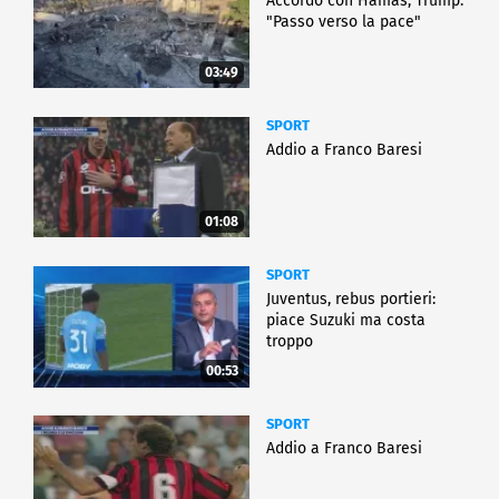
Accordo con Hamas, Trump:
"Passo verso la pace"
03:49
SPORT
Addio a Franco Baresi
01:08
SPORT
Juventus, rebus portieri:
piace Suzuki ma costa
troppo
00:53
SPORT
Addio a Franco Baresi