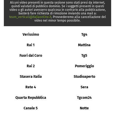
Alcuni video presenti in questa sezione sono stati presi da internet,
quindi valutati di pubblico dominio. Se i soggetti presenti in questi
video o gli autori avessero qualcosa in contrario alla pubblicazione,
basterà fare richiesta di rimozione inviando una mail a:
team_verticali@italiaonline.it
. Provvederemo alla cancellazione del
video nel minor tempo possibile.
Verissimo
Tg4
Rai 1
Mattina
Fuori dal Coro
Tg5
Rai 2
Pomeriggio
Stasera Italia
Studioaperto
Rete 4
Sera
Quarta Repubblica
Tgcom24
Canale 5
Notte