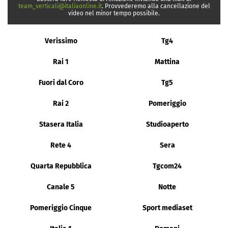
team_verticali@italiaonline.it
. Provvederemo alla cancellazione del
video nel minor tempo possibile.
Verissimo
Tg4
Rai 1
Mattina
Fuori dal Coro
Tg5
Rai 2
Pomeriggio
Stasera Italia
Studioaperto
Rete 4
Sera
Quarta Repubblica
Tgcom24
Canale 5
Notte
Pomeriggio Cinque
Sport mediaset