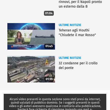
rinnovi, per il Napoli pronto
un esterno dalla B
01:04
ULTIME NOTIZIE
Teheran agli Houthi
"Chiudete il mar Rosso"
01:45
ULTIME NOTIZIE
32 condanne per il crollo
del ponte
01:55
Alcuni video presenti in questa sezione sono stati presi da internet,
quindi valutati di pubblico dominio. Se i soggetti presenti in questi
video o gli autori avessero qualcosa in contrario alla pubblicazione,
basterà fare richiesta di rimozione inviando una mail a: