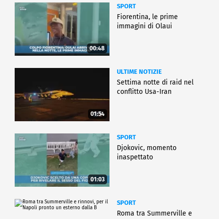
SPORT
Fiorentina, le prime
immagini di Olaui
00:48
ULTIME NOTIZIE
Settima notte di raid nel
conflitto Usa-Iran
01:54
SPORT
Djokovic, momento
inaspettato
01:03
SPORT
Roma tra Summerville e