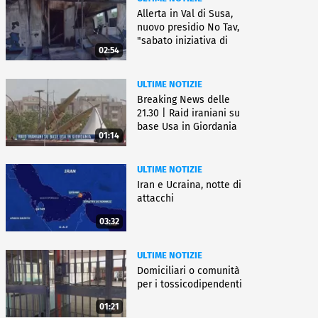
Allerta in Val di Susa,
nuovo presidio No Tav,
"sabato iniziativa di
02:54
lotta"
ULTIME NOTIZIE
Breaking News delle
21.30 | Raid iraniani su
base Usa in Giordania
01:14
ULTIME NOTIZIE
Iran e Ucraina, notte di
attacchi
03:32
ULTIME NOTIZIE
Domiciliari o comunità
per i tossicodipendenti
01:21