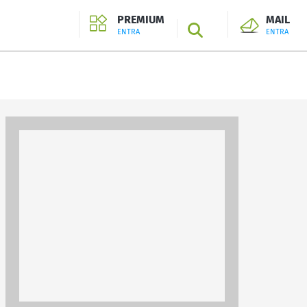
PREMIUM
MAIL
SEARCH
ENTRA
ENTRA
ENTRA