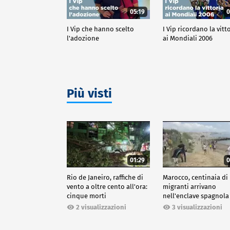
05:19
0
I Vip che hanno scelto
I Vip ricordano la vitt
l'adozione
ai Mondiali 2006
Più visti
01:29
0
Rio de Janeiro, raffiche di
Marocco, centinaia di
vento a oltre cento all'ora:
migranti arrivano
cinque morti
nell'enclave spagnola
Ceuta
2 visualizzazioni
3 visualizzazioni