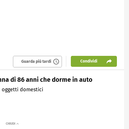
Condividi
Guarda più tardi
onna di 86 anni che dorme in auto
e oggetti domestici