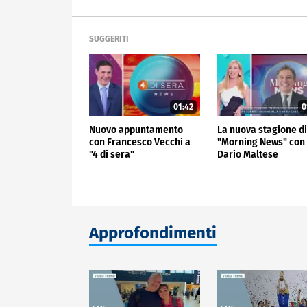
SUGGERITI
01:42
0
Nuovo appuntamento
La nuova stagione d
con Francesco Vecchi a
"Morning News" con
"4 di sera"
Dario Maltese
Approfondimenti