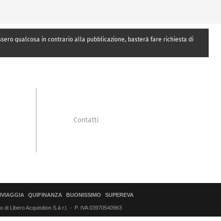
essero qualcosa in contrario alla pubblicazione, basterà fare richiesta di
Contatti
IVIAGGIA
QUIFINANZA
BUONISSIMO
SUPEREVA
di Libero Acquisition S.á r.l.
P. IVA 03970540963