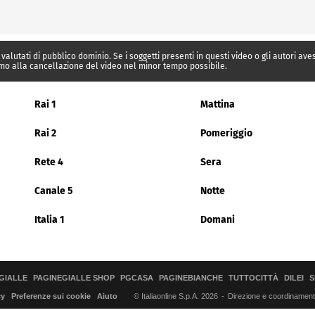
 valutati di pubblico dominio. Se i soggetti presenti in questi video o gli autori av
mo alla cancellazione del video nel minor tempo possibile.
Rai 1
Mattina
Rai 2
Pomeriggio
Rete 4
Sera
Canale 5
Notte
Italia 1
Domani
GIALLE
PAGINEGIALLE SHOP
PGCASA
PAGINEBIANCHE
TUTTOCITTÀ
DILEI
S
© Italiaonline S.p.A. 2026
Direzione e coordinamento 
cy
Preferenze sui cookie
Aiuto