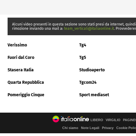
Alcuni video presenti in questa sezione sono stati presi da internet, quindi
rimozione inviando una mail a:
team_verticali@italiaonline.it
. Provvedere
Verissimo
Tg4
Fuori dal Coro
Tg5
Stasera Italia
Studioaperto
Quarta Repubblica
Tgcom24
Pomeriggio Cinque
Sport mediaset
LIBERO
VIRGILIO
PAGINE
Chi siamo
Note Legali
Privacy
Cookie Poli