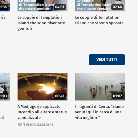
1:36
04:01
02:46
oria
Le coppie di Temptation
Le coppie di Temptation
Island che sono diventate
Island che si sono sposate
genitori
VEDI TUTTI
1:03
00:47
01:07
A Medjugorje appiccato
I migranti di Ceuta: "Siamo
incendio all'altare e statue
venuti qui in cerca di una
 di
vandalizzate
vita migliore"
1 visualizzazioni