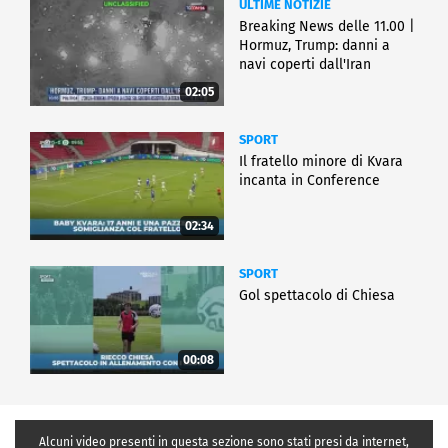
ULTIME NOTIZIE
Breaking News delle 11.00 |
Hormuz, Trump: danni a
navi coperti dall'Iran
02:05
SPORT
Il fratello minore di Kvara
incanta in Conference
02:34
SPORT
Gol spettacolo di Chiesa
00:08
Alcuni video presenti in questa sezione sono stati presi da internet,