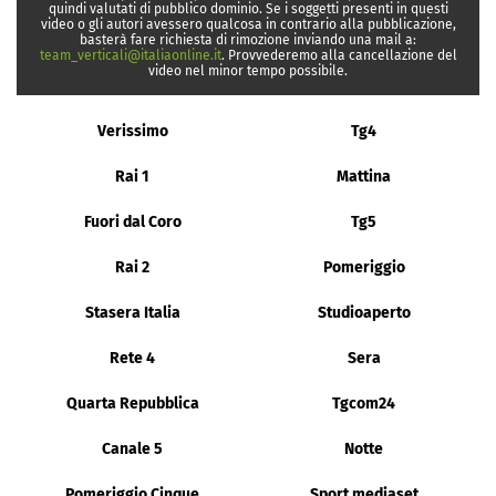
quindi valutati di pubblico dominio. Se i soggetti presenti in questi
video o gli autori avessero qualcosa in contrario alla pubblicazione,
basterà fare richiesta di rimozione inviando una mail a:
team_verticali@italiaonline.it
. Provvederemo alla cancellazione del
video nel minor tempo possibile.
Verissimo
Tg4
Rai 1
Mattina
Fuori dal Coro
Tg5
Rai 2
Pomeriggio
Stasera Italia
Studioaperto
Rete 4
Sera
Quarta Repubblica
Tgcom24
Canale 5
Notte
Pomeriggio Cinque
Sport mediaset