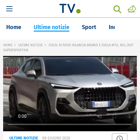
Home
Ultime notizie
Sport
Inchieste
HOME
ULTIME NOTIZIE
OSCA: DI RISIO RILANCIA BRAND E SVELA MT6, NEL 2027
SUPERSPORTIVA
ULTIME NOTIZIE
08 GIUGNO 2026