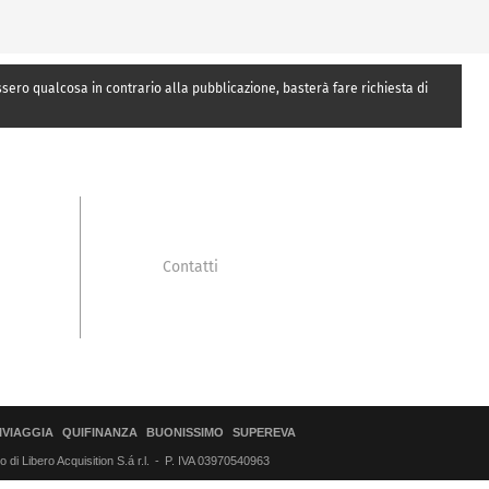
essero qualcosa in contrario alla pubblicazione, basterà fare richiesta di
Contatti
IVIAGGIA
QUIFINANZA
BUONISSIMO
SUPEREVA
di Libero Acquisition S.á r.l.
P. IVA 03970540963