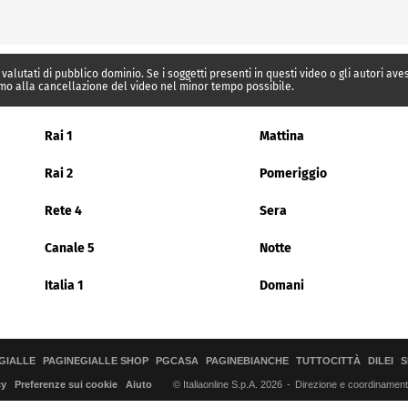
 valutati di pubblico dominio. Se i soggetti presenti in questi video o gli autori av
mo alla cancellazione del video nel minor tempo possibile.
Rai 1
Mattina
Rai 2
Pomeriggio
Rete 4
Sera
Canale 5
Notte
Italia 1
Domani
GIALLE
PAGINEGIALLE SHOP
PGCASA
PAGINEBIANCHE
TUTTOCITTÀ
DILEI
S
© Italiaonline S.p.A. 2026
Direzione e coordinamento 
cy
Preferenze sui cookie
Aiuto