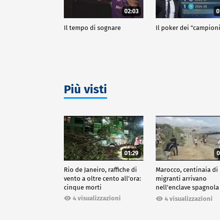
02:03
0
Il tempo di sognare
Il poker dei "campion
Più visti
01:29
0
Rio de Janeiro, raffiche di
Marocco, centinaia di
vento a oltre cento all'ora:
migranti arrivano
cinque morti
nell'enclave spagnola
Ceuta
4 visualizzazioni
4 visualizzazioni