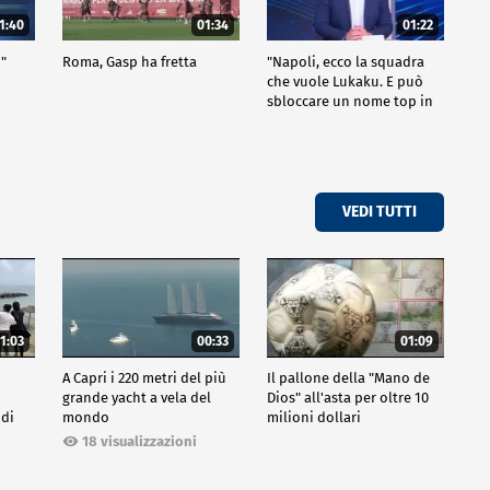
1:40
01:34
01:22
i"
Roma, Gasp ha fretta
"Napoli, ecco la squadra
che vuole Lukaku. E può
sbloccare un nome top in
attacco"
VEDI TUTTI
1:03
00:33
01:09
A Capri i 220 metri del più
Il pallone della "Mano de
grande yacht a vela del
Dios" all'asta per oltre 10
 di
mondo
milioni dollari
18 visualizzazioni