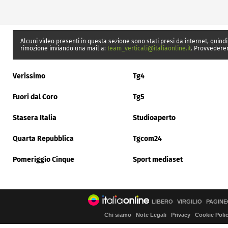
Alcuni video presenti in questa sezione sono stati presi da internet, quindi
rimozione inviando una mail a:
team_verticali@italiaonline.it
. Provvedere
Verissimo
Tg4
Fuori dal Coro
Tg5
Stasera Italia
Studioaperto
Quarta Repubblica
Tgcom24
Pomeriggio Cinque
Sport mediaset
LIBERO
VIRGILIO
PAGINE
Chi siamo
Note Legali
Privacy
Cookie Poli