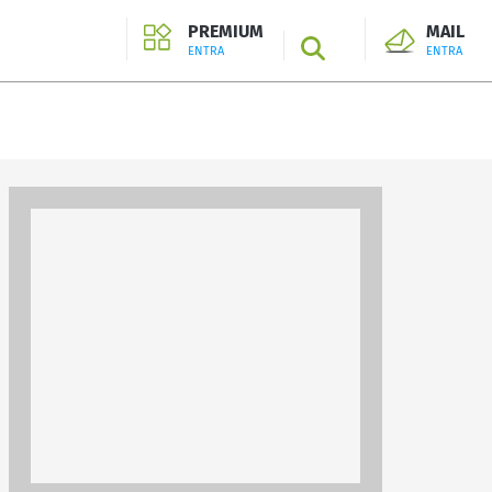
PREMIUM
MAIL
SEARCH
ENTRA
ENTRA
ENTRA