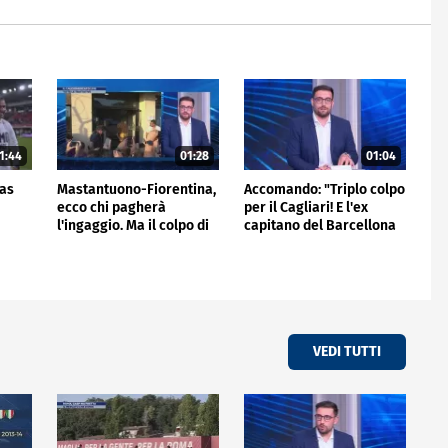
1:44
01:28
01:04
gas
Mastantuono-Fiorentina,
Accomando: "Triplo colpo
ecco chi pagherà
per il Cagliari! E l'ex
l'ingaggio. Ma il colpo di
capitano del Barcellona
giornata è del Frosinone"
passa al Liverpool"
VEDI TUTTI