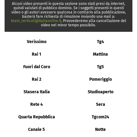
Alcuni video presenti in questa sezione sono stati presi da internet,
quindi valutati di pubblico dominio. Se i soggetti presenti in questi
video o gli autori avessero qualcosa in contrario alla pubblicazione,
basterà fare richiesta di rimozione inviando una mail a:
team_verticali@italiaonline.it
. Provvederemo alla cancellazione del
video nel minor tempo possibile.
Verissimo
Tg4
Rai 1
Mattina
Fuori dal Coro
Tg5
Rai 2
Pomeriggio
Stasera Italia
Studioaperto
Rete 4
Sera
Quarta Repubblica
Tgcom24
Canale 5
Notte