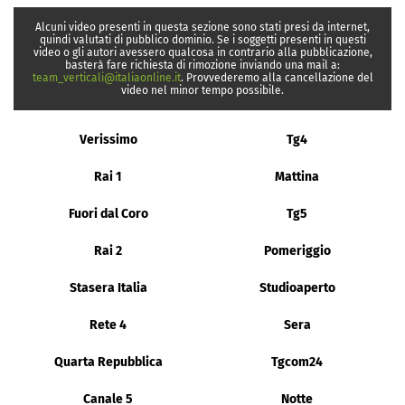
Alcuni video presenti in questa sezione sono stati presi da internet,
quindi valutati di pubblico dominio. Se i soggetti presenti in questi
video o gli autori avessero qualcosa in contrario alla pubblicazione,
basterà fare richiesta di rimozione inviando una mail a:
team_verticali@italiaonline.it
. Provvederemo alla cancellazione del
video nel minor tempo possibile.
Verissimo
Tg4
Rai 1
Mattina
Fuori dal Coro
Tg5
Rai 2
Pomeriggio
Stasera Italia
Studioaperto
Rete 4
Sera
Quarta Repubblica
Tgcom24
Canale 5
Notte