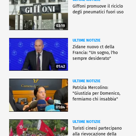
Giffoni promuove il riciclo
degli pneumatici fuori uso
03:19
ULTIME NOTIZIE
Zidane nuovo ct della
Francia: "Un sogno, l'ho
sempre desiderato"
01:42
ULTIME NOTIZIE
Patrizia Mercolino:
"Giustizia per Domenico,
fermiamo chi insabbia"
01:04
ULTIME NOTIZIE
Turisti cinesi partecipano
alla rievocazione della