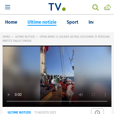
Home
Ultime notizie
Sport
Inchieste
HOME
ULTIME NOTIZIE
OPEN ARMS: IL VELIERO ASTRAL SOCCORRE 51 PERSONE
PARTITE DALLA TUNISIA
ULTIME NOTIZIE
11 AGOSTO 2025