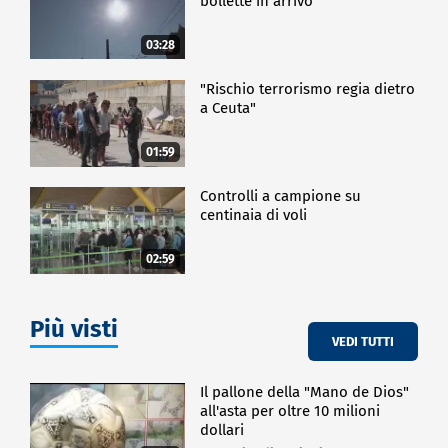
bollette in arrivo
03:28
"Rischio terrorismo regia dietro
a Ceuta"
01:59
Controlli a campione su
centinaia di voli
02:59
Più visti
VEDI TUTTI
Il pallone della "Mano de Dios"
all'asta per oltre 10 milioni
dollari