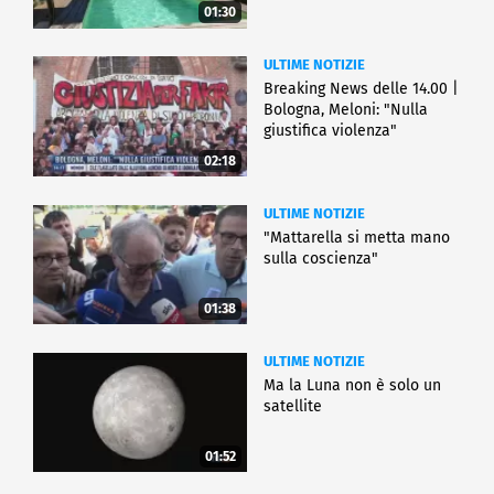
01:30
ULTIME NOTIZIE
Breaking News delle 14.00 |
Bologna, Meloni: "Nulla
giustifica violenza"
02:18
ULTIME NOTIZIE
"Mattarella si metta mano
sulla coscienza"
01:38
ULTIME NOTIZIE
Ma la Luna non è solo un
satellite
01:52