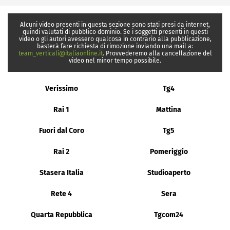
Alcuni video presenti in questa sezione sono stati presi da internet,
quindi valutati di pubblico dominio. Se i soggetti presenti in questi
video o gli autori avessero qualcosa in contrario alla pubblicazione,
basterà fare richiesta di rimozione inviando una mail a:
team_verticali@italiaonline.it
. Provvederemo alla cancellazione del
video nel minor tempo possibile.
Verissimo
Tg4
Rai 1
Mattina
Fuori dal Coro
Tg5
Rai 2
Pomeriggio
Stasera Italia
Studioaperto
Rete 4
Sera
Quarta Repubblica
Tgcom24