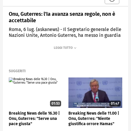
Onu, Guterres: l'Ia avanza senza regole, non è
accettabile
Roma, 6 lug. (askanews) - Il Segretario generale delle
Nazioni Unite, Antonio Guterres, ha messo in guardia
sullo sviluppo troppo rapido dell'IA, chiedendo alla
comunità internazionale di unirsi per una strategia
comune. Aprendo a Ginevra il primo Dialogo globale
sulla governance dell'intelligenza artificiale,
Guterres ha detto che
SUGGERITI
"L'intelligenza artificiale avanza a 'velocità
incontrollata' e sta già trasformando economie,
lavoro, elezioni e sicurezza, ma "viene dispiegata più
rapidamente di quanto governi, società e perfino chi
la costruisce riescano a gestirla".
01:53
01:47
"Sulle nostre società si sta conducendo un
esperimento, senza un piano e senza consenso.
Breaking News delle 16.30 |
Breaking News delle 11.00 |
Questo non è sostenibile. E non è accettabile", ha
Onu, Guterres: "Serve una
Onu, Guterres: "Niente
affermato Guterres, sottolineando che per la prima
pace giusta"
giustifica orrore Hamas"
volta tutti i paesi siedono allo stesso tavolo per