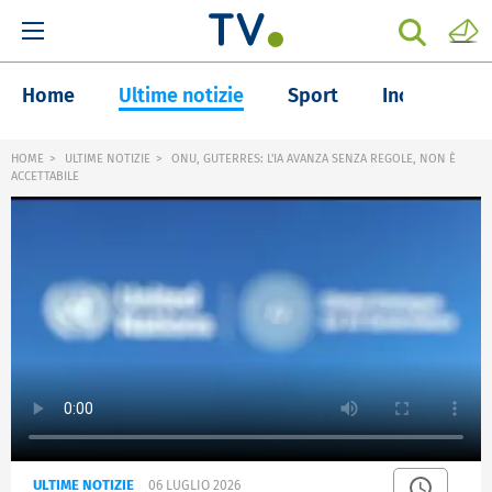
Home
Ultime notizie
Sport
Inchieste
HOME
ULTIME NOTIZIE
ONU, GUTERRES: L'IA AVANZA SENZA REGOLE, NON È
ACCETTABILE
ULTIME NOTIZIE
06 LUGLIO 2026