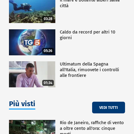
un appello per un "AI Child Safety Pledge", un
città
impegno per la sicurezza dei minori davanti all'Ia.
03:28
ESTERI
Caldo da record per altri 10
giorni
05:26
Ultimatum della Spagna
all'Italia, rimuovete i controlli
alle frontiere
01:34
Più visti
VEDI TUTTI
Rio de Janeiro, raffiche di vento
a oltre cento all'ora: cinque