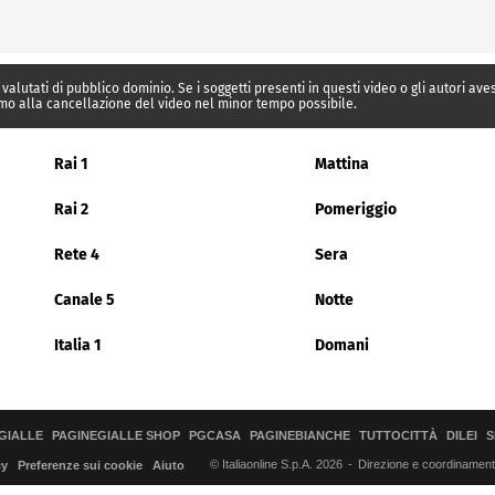
 valutati di pubblico dominio. Se i soggetti presenti in questi video o gli autori av
mo alla cancellazione del video nel minor tempo possibile.
Rai 1
Mattina
Rai 2
Pomeriggio
Rete 4
Sera
Canale 5
Notte
Italia 1
Domani
GIALLE
PAGINEGIALLE SHOP
PGCASA
PAGINEBIANCHE
TUTTOCITTÀ
DILEI
S
© Italiaonline S.p.A. 2026
Direzione e coordinamento 
cy
Preferenze sui cookie
Aiuto