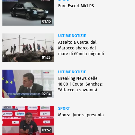
Ford Escort Mk1 RS
01:15
ULTIME NOTIZIE
Assalto a Ceuta, dal
Marocco sbarco dal
mare di 60mila migranti
01:29
ULTIME NOTIZIE
Breaking News delle
18.00 | Ceuta, Sanchez:
"Attacco a sovranità
02:04
Spagna"
SPORT
Monza, Juric si presenta
01:52