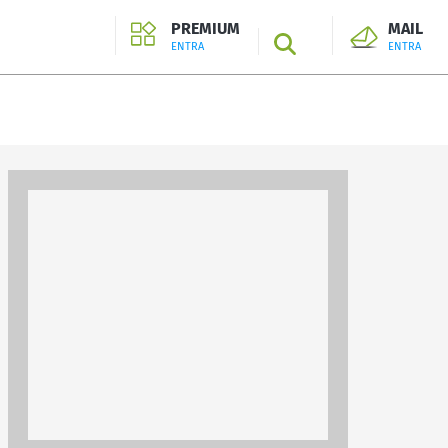
PREMIUM
MAIL
SEARCH
ENTRA
ENTRA
ENTRA