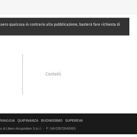
essero qualcosa in contrario alla pubblicazione, basterà fare richiesta di
Contatti
IVIAGGIA
QUIFINANZA
BUONISSIMO
SUPEREVA
di Libero Acquisition S.á r.l.
P. IVA 03970540963