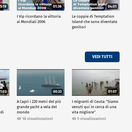
5:19
01:36
04:01
o
I Vip ricordano la vittoria
Le coppie di Temptation
ai Mondiali 2006
Island che sono diventate
genitori
VEDI TUTTI
1:03
00:33
01:07
A Capri i 220 metri del più
I migranti di Ceuta: "Siamo
grande yacht a vela del
venuti qui in cerca di una
 di
mondo
vita migliore"
18 visualizzazioni
5 visualizzazioni