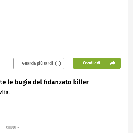
Condividi
Guarda più tardi
e le bugie del fidanzato killer
vita.