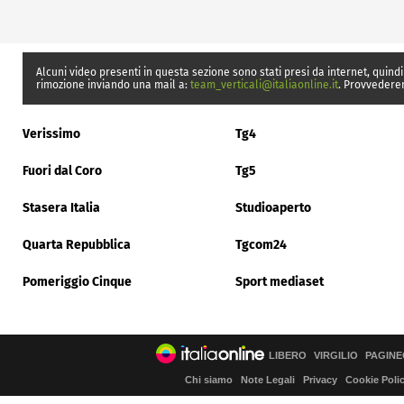
Alcuni video presenti in questa sezione sono stati presi da internet, quindi
rimozione inviando una mail a:
team_verticali@italiaonline.it
. Provvedere
Verissimo
Tg4
Fuori dal Coro
Tg5
Stasera Italia
Studioaperto
Quarta Repubblica
Tgcom24
Pomeriggio Cinque
Sport mediaset
LIBERO
VIRGILIO
PAGINE
Chi siamo
Note Legali
Privacy
Cookie Poli