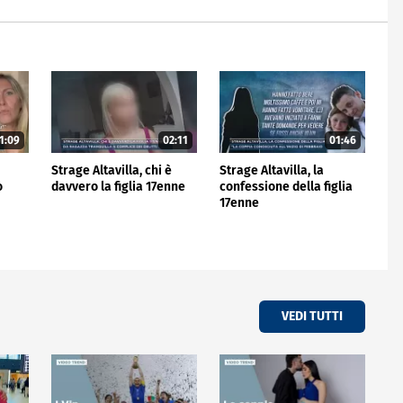
1:09
02:11
01:46
Strage Altavilla, chi è
Strage Altavilla, la
o
davvero la figlia 17enne
confessione della figlia
17enne
VEDI TUTTI