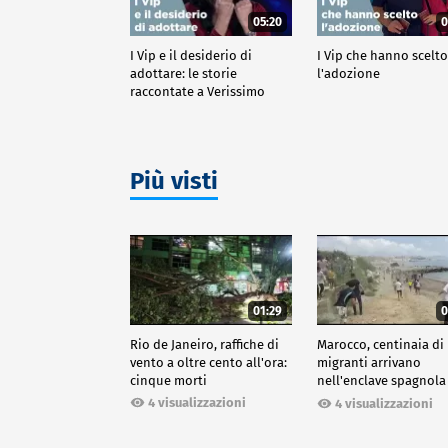
05:20
0
I Vip e il desiderio di
I Vip che hanno scelt
adottare: le storie
l'adozione
raccontate a Verissimo
Più visti
01:29
0
Rio de Janeiro, raffiche di
Marocco, centinaia di
vento a oltre cento all'ora:
migranti arrivano
cinque morti
nell'enclave spagnola
Ceuta
4 visualizzazioni
4 visualizzazioni