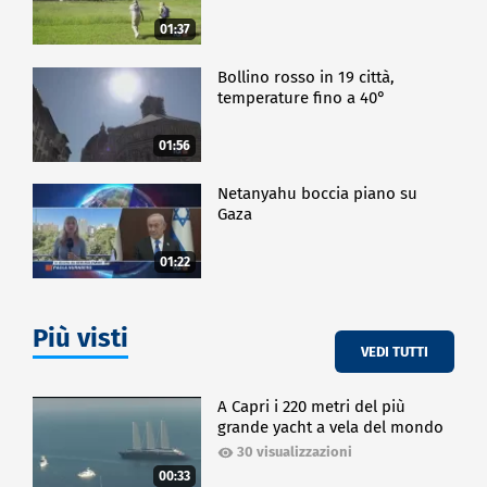
fare".
01:37
Dala ricerca è emerso che Il 91% degli italiani ritiene
fondamentale per la vita quotidiana una qualche
Bollino rosso in 19 città,
dimestichezza nei lavori manuali, per l'80% degli
temperature fino a 40°
intervistati, poi, tali attività sono anche uno
strumento relazionale, capace di rafforzare i legami
01:56
sociali.
Netanyahu boccia piano su
CRONACA
Gaza
01:22
Più visti
VEDI TUTTI
A Capri i 220 metri del più
grande yacht a vela del mondo
30 visualizzazioni
00:33