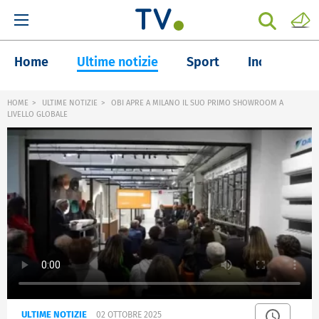
Home
Ultime notizie
Sport
Inchieste
HOME
ULTIME NOTIZIE
OBI APRE A MILANO IL SUO PRIMO SHOWROOM A
LIVELLO GLOBALE
ULTIME NOTIZIE
02 OTTOBRE 2025