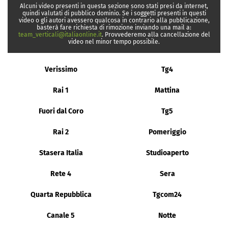
Alcuni video presenti in questa sezione sono stati presi da internet,
quindi valutati di pubblico dominio. Se i soggetti presenti in questi
video o gli autori avessero qualcosa in contrario alla pubblicazione,
basterà fare richiesta di rimozione inviando una mail a:
team_verticali@italiaonline.it
. Provvederemo alla cancellazione del
video nel minor tempo possibile.
Verissimo
Tg4
Rai 1
Mattina
Fuori dal Coro
Tg5
Rai 2
Pomeriggio
Stasera Italia
Studioaperto
Rete 4
Sera
Quarta Repubblica
Tgcom24
Canale 5
Notte