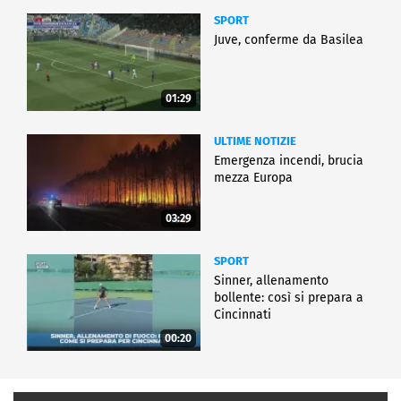
SPORT
Juve, conferme da Basilea
01:29
ULTIME NOTIZIE
Emergenza incendi, brucia
mezza Europa
03:29
SPORT
Sinner, allenamento
bollente: così si prepara a
Cincinnati
00:20