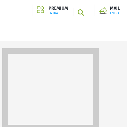
PREMIUM
MAIL
SEARCH
ENTRA
ENTRA
ENTRA