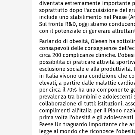
diventata estremamente importante pe
soprattutto dopo l'acquisizione del gru
include uno stabilimento nel Paese (An
Sul fronte R&D, oggi stiamo conducendo 
con il potenziale di generare altrettant
Parlando di obesità, Olesen ha sotto
consapevoli delle conseguenze dell'ec
circa 200 complicanze cliniche. L'obesit
possibilità di praticare attività sport
esclusione sociale e alla produttività. 
in Italia vivono una condizione che co
elevati, a partire dalle malattie cardio
per circa il 70% ha una componente gen
prevalenza tra bambini e adolescenti si
collaborazione di tutti: istituzioni, as
complimenti all'Italia per il Piano naz
prima volta l'obesità e gli adolescent
Paese Un traguardo importante che arri
legge al mondo che riconosce l'obesi