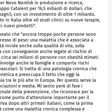
r Novo Nordisk in produzione e ricerca,
ppo Catalent per 16,5 miliardi di dollari, che
agni), con un investimento di oltre 1 miliardo.
in Italia oltre 40 studi clinici su nuove terapie,
i nuovi prodotti".
lineato che "ancora troppe poche persone sono
cesso di peso: una malattia che è associata a
à incide anche sulla qualità di vita, sulla
iva con conseguenze anche legate al rischio di
I circa sei milioni di persone con obesità stimati
involge anche le famiglie e comporta rischi
vascolari. Si tratta di una patologia cronica che
etica e preoccupa il fatto che oggi la
a tra le più alte in Europa. Per questo serve la
sociazioni e media. Mi sento però di fare i
ionale della prevenzione, che riconosce per la
i come punto d'attenzione importante per il
va dopo altri primati italiani, come la prima
tà come una malattia cronica complessa e