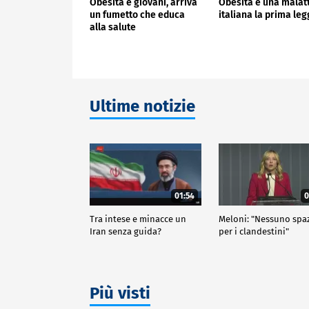
Obesità e giovani, arriva
Obesità è una malat
un fumetto che educa
italiana la prima le
alla salute
Ultime notizie
01:54
0
Tra intese e minacce un
Meloni: "Nessuno spa
Iran senza guida?
per i clandestini"
Più visti