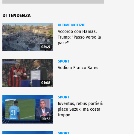
DI TENDENZA
ULTIME NOTIZIE
Accordo con Hamas,
Trump: "Passo verso la
pace"
03:49
SPORT
Addio a Franco Baresi
01:08
SPORT
Juventus, rebus portieri:
piace Suzuki ma costa
troppo
00:53
SPORT