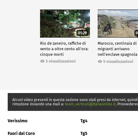
01:29
0
Rio de Janeiro, raffiche di
Marocco, centinaia di
vento a oltre cento all'ora:
migranti arrivano
cinque morti
nell'enclave spagnola
Ceuta
3 visualizzazioni
5 visualizzazioni
Alcuni video presenti in questa sezione sono stati presi da internet, quindi
rimozione inviando una mail a:
team_verticali@italiaonline.it
. Provvedere
Verissimo
Tg4
Fuori dal Coro
Tg5