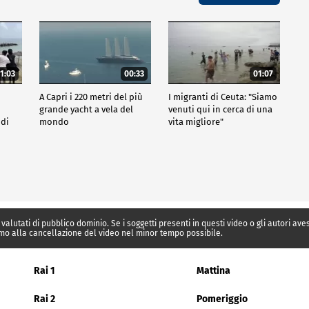
1:03
00:33
01:07
A Capri i 220 metri del più
I migranti di Ceuta: "Siamo
grande yacht a vela del
venuti qui in cerca di una
 di
mondo
vita migliore"
 valutati di pubblico dominio. Se i soggetti presenti in questi video o gli autori av
mo alla cancellazione del video nel minor tempo possibile.
Rai 1
Mattina
Rai 2
Pomeriggio