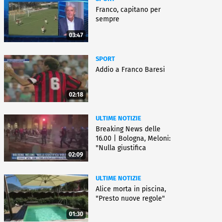
Franco, capitano per
sempre
03:47
SPORT
Addio a Franco Baresi
02:18
ULTIME NOTIZIE
Breaking News delle
16.00 | Bologna, Meloni:
"Nulla giustifica
02:09
violenza"
ULTIME NOTIZIE
Alice morta in piscina,
"Presto nuove regole"
01:30