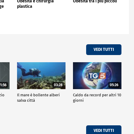
tia
Obesità e chirurgia
Obesità tra i più piccoli
gge
plastica
VEDI TUTTI
1:56
03:28
05:26
zio
Il mare è bollente alberi
Caldo da record per altri 10
salva città
giorni
VEDI TUTTI