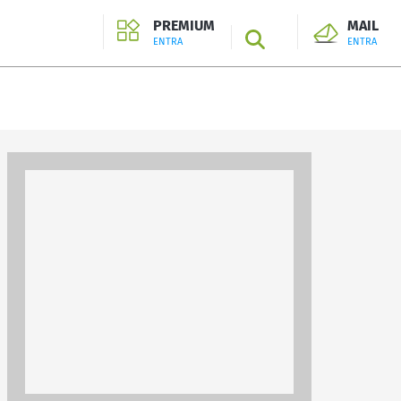
PREMIUM
MAIL
SEARCH
ENTRA
ENTRA
ENTRA