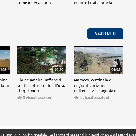
come un ergastolo"
mentre l'Italia brucia
VEDI TUTTI
1:36
01:29
01:03
inine
Rio de Janeiro, raffiche di
Marocco, centinaia di
 John
vento a oltre cento all'ora:
migranti arrivano
cinque morti
nell'enclave spagnola di
Ceuta
5 visualizzazioni
4 visualizzazioni
 valutati di pubblico dominio. Se i soggetti presenti in questi video o gli autori av