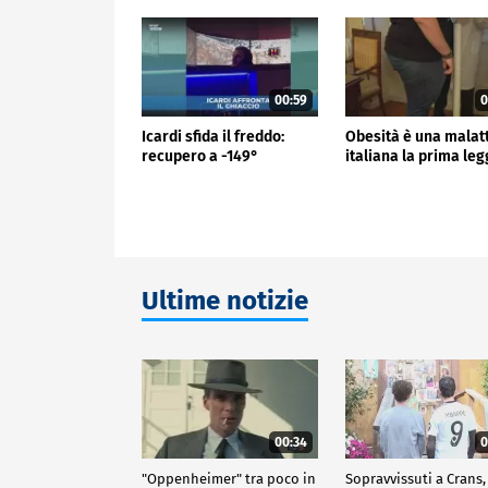
00:59
0
Icardi sfida il freddo:
Obesità è una malat
recupero a -149°
italiana la prima le
Ultime notizie
00:34
0
"Oppenheimer" tra poco in
Sopravvissuti a Crans,