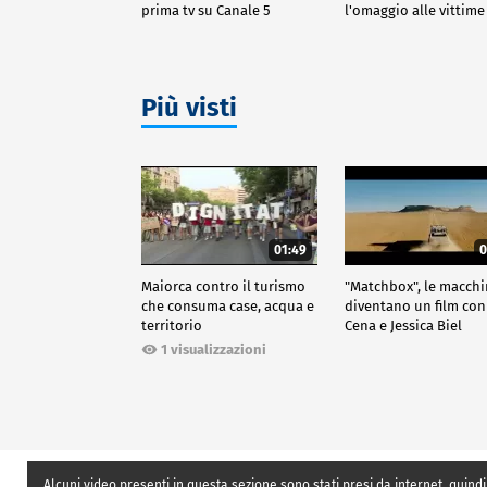
prima tv su Canale 5
l'omaggio alle vittime
Più visti
01:49
0
Maiorca contro il turismo
"Matchbox", le macch
che consuma case, acqua e
diventano un film con
territorio
Cena e Jessica Biel
1 visualizzazioni
Alcuni video presenti in questa sezione sono stati presi da internet, quindi