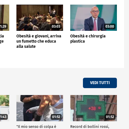
1:29
03:03
03:00
tia
Obesità e giovani, arriva
Obesità e chirurgia
gge
un fumetto che educa
plastica
alla salute
VEDI TUTTI
1:43
01:52
01:52
"Il mio senso di colpa è
Record di bollini rossi,