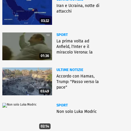
Iran e Ucraina, notte di
attacchi
03:32
SPORT
La prima volta ad
Anfield, l'Inter e il
miracolo Verona: la
01:36
carriera di Bagnoli
ULTIME NOTIZIE
Accordo con Hamas,
Trump: "Passo verso la
pace"
03:49
SPORT
Non solo Luka Modric
02:14