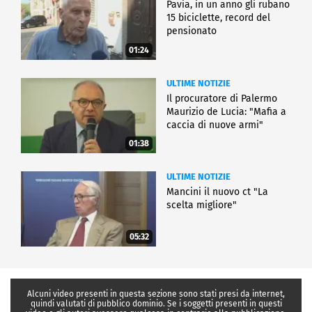
Pavia, in un anno gli rubano
15 biciclette, record del
pensionato
01:24
ULTIME NOTIZIE
Il procuratore di Palermo
Maurizio de Lucia: "Mafia a
caccia di nuove armi"
01:38
ULTIME NOTIZIE
Mancini il nuovo ct "La
scelta migliore"
05:32
Alcuni video presenti in questa sezione sono stati presi da internet,
quindi valutati di pubblico dominio. Se i soggetti presenti in questi