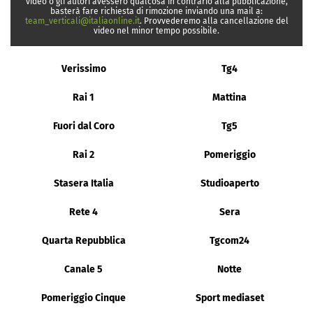
video o gli autori avessero qualcosa in contrario alla pubblicazione,
basterà fare richiesta di rimozione inviando una mail a:
team_verticali@italiaonline.it
. Provvederemo alla cancellazione del
video nel minor tempo possibile.
Verissimo
Tg4
Rai 1
Mattina
Fuori dal Coro
Tg5
Rai 2
Pomeriggio
Stasera Italia
Studioaperto
Rete 4
Sera
Quarta Repubblica
Tgcom24
Canale 5
Notte
Pomeriggio Cinque
Sport mediaset