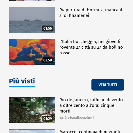
Riapertura di Hormuz, manca il
sì di Khamenei
01:56
L'Italia boccheggia, nel giovedì
rovente 27 città su 27 da bollino
rosso
03:50
Più visti
VEDI TUTTI
Rio de Janeiro, raffiche di vento
a oltre cento all'ora: cinque
morti
2 visualizzazioni
01:29
Marocco, centinaia di migranti