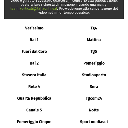
video o gli autori avessero qualcosa in contrario alla pubblicazione,
basterà fare richiesta di rimozione inviando una mail a:
team_verticali@italiaonline.it
. Provvederemo alla cancellazione del
video nel minor tempo possibile.
Verissimo
Tg4
Rai 1
Mattina
Fuori dal Coro
Tg5
Rai 2
Pomeriggio
Stasera Italia
Studioaperto
Rete 4
Sera
Quarta Repubblica
Tgcom24
Canale 5
Notte
Pomeriggio Cinque
Sport mediaset