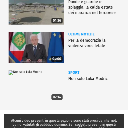
Ronde e guardie in
spiaggia, la calda estate
dei maranza nel ferrarese
01:36
ULTIME NOTIZIE
Per la democrazia la
violenza virus letale
04:00
SPORT
Non solo Luka Modric
02:14
Alcuni video presenti in questa sezione sono stati presi da internet,
quindi valutati di pubblico dominio. Se i soggetti presenti in questi