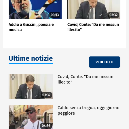
03:53
03:32
Addio a Guccini, poesia e
Covid, Conte: "Da me nessun
musica
illecito"
Ultime notizie
VEDI TUTTI
Covid, Conte: "Da me nessun
illecito"
03:32
Caldo senza tregua, oggi giorno
peggiore
04:56