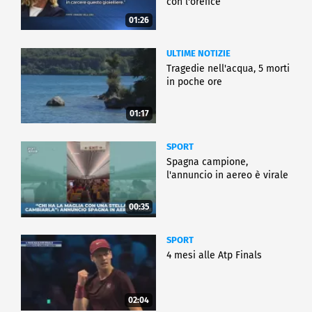
con l'orefice
01:26
ULTIME NOTIZIE
Tragedie nell'acqua, 5 morti
in poche ore
01:17
SPORT
Spagna campione,
l'annuncio in aereo è virale
00:35
SPORT
4 mesi alle Atp Finals
02:04