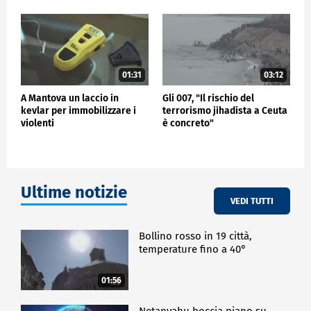
01:31
03:12
A Mantova un laccio in
Gli 007, "Il rischio del
kevlar per immobilizzare i
terrorismo jihadista a Ceuta
violenti
è concreto"
Ultime notizie
VEDI TUTTI
Bollino rosso in 19 città,
temperature fino a 40°
01:56
Netanyahu boccia piano su