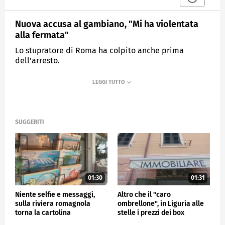
Nuova accusa al gambiano, "Mi ha violentata
alla fermata"
Lo stupratore di Roma ha colpito anche prima
dell'arresto.
MEDIASET
TG4
SUGGERITI
01:30
01:31
Niente selfie e messaggi,
Altro che il "caro
sulla riviera romagnola
ombrellone", in Liguria alle
torna la cartolina
stelle i prezzi dei box