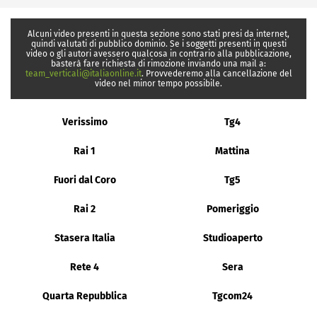
Alcuni video presenti in questa sezione sono stati presi da internet,
quindi valutati di pubblico dominio. Se i soggetti presenti in questi
video o gli autori avessero qualcosa in contrario alla pubblicazione,
basterà fare richiesta di rimozione inviando una mail a:
team_verticali@italiaonline.it
. Provvederemo alla cancellazione del
video nel minor tempo possibile.
Verissimo
Tg4
Rai 1
Mattina
Fuori dal Coro
Tg5
Rai 2
Pomeriggio
Stasera Italia
Studioaperto
Rete 4
Sera
Quarta Repubblica
Tgcom24