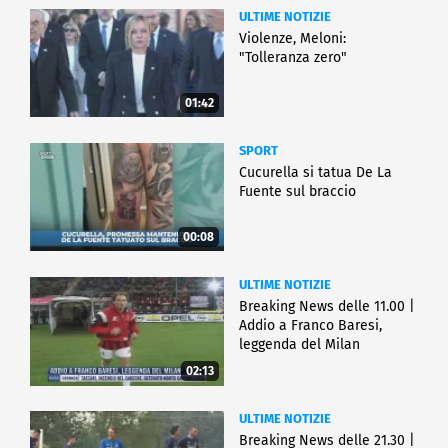
ULTIME NOTIZIE
Violenze, Meloni:
"Tolleranza zero"
01:42
SPORT
Cucurella si tatua De La
Fuente sul braccio
00:08
ULTIME NOTIZIE
Breaking News delle 11.00 |
Addio a Franco Baresi,
leggenda del Milan
02:13
ULTIME NOTIZIE
Breaking News delle 21.30 |