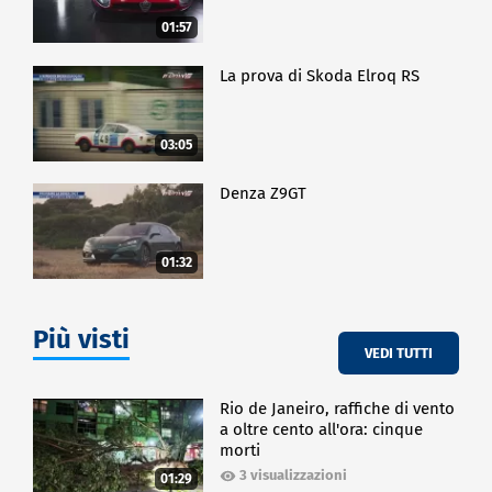
01:57
La prova di Skoda Elroq RS
03:05
Denza Z9GT
01:32
Più visti
VEDI TUTTI
Rio de Janeiro, raffiche di vento
a oltre cento all'ora: cinque
morti
3 visualizzazioni
01:29