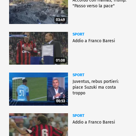
Accordo con Hamas, Trump:
"Passo verso la pace"
03:49
SPORT
Addio a Franco Baresi
01:08
SPORT
Juventus, rebus portieri:
piace Suzuki ma costa
troppo
00:53
SPORT
Addio a Franco Baresi