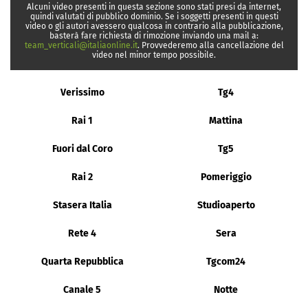
Alcuni video presenti in questa sezione sono stati presi da internet,
quindi valutati di pubblico dominio. Se i soggetti presenti in questi
video o gli autori avessero qualcosa in contrario alla pubblicazione,
basterà fare richiesta di rimozione inviando una mail a:
team_verticali@italiaonline.it
. Provvederemo alla cancellazione del
video nel minor tempo possibile.
Verissimo
Tg4
Rai 1
Mattina
Fuori dal Coro
Tg5
Rai 2
Pomeriggio
Stasera Italia
Studioaperto
Rete 4
Sera
Quarta Repubblica
Tgcom24
Canale 5
Notte