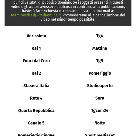
quindi valutati di pubblico dominio. Se i soggetti presenti in questi
video o gli autori avessero qualcosa in contrario alla pubblicazione,
basterà fare richiesta di rimozione inviando una mail a:
team_verticali@italiaonline.it
. Provvederemo alla cancellazione del
video nel minor tempo possibile.
Verissimo
Tg4
Rai 1
Mattina
Fuori dal Coro
Tg5
Rai 2
Pomeriggio
Stasera Italia
Studioaperto
Rete 4
Sera
Quarta Repubblica
Tgcom24
Canale 5
Notte
Pomeriggio Cinque
Sport mediaset