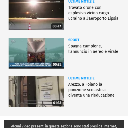
ULTIME NOTIZIE
Trovato drone con
esplosivo vicino cargo
ucraino all'aeroporto Lipsia
00:47
SPORT
Spagna campione,
l'annuncio in aereo è virale
00:35
ULTIME NOTIZIE
Arezzo, a Foiano la
punizione scolastica
diventa una rieducazione
01:33
Alcuni video presenti in questa sezione sono stati presi da internet,