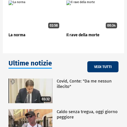
02:58
00:34
La norma
Il rave della morte
Ultime notizie
VEDI TUTTI
Covid, Conte: "Da me nessun
illecito"
03:32
Caldo senza tregua, oggi giorno
peggiore