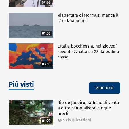
04:56
Riapertura di Hormuz, manca il
sì di Khamenei
01:56
L'Italia boccheggia, nel giovedì
rovente 27 città su 27 da bollino
rosso
03:50
Più visti
VEDI TUTTI
Rio de Janeiro, raffiche di vento
a oltre cento all'ora: cinque
morti
5 visualizzazioni
01:29