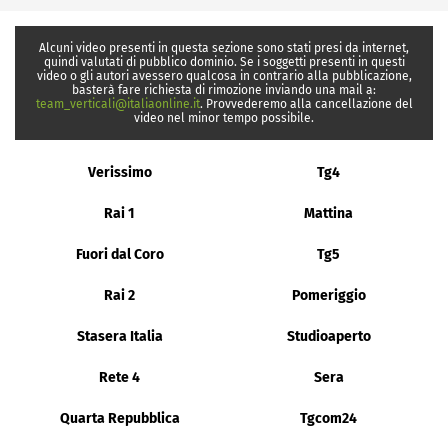
Alcuni video presenti in questa sezione sono stati presi da internet,
quindi valutati di pubblico dominio. Se i soggetti presenti in questi
video o gli autori avessero qualcosa in contrario alla pubblicazione,
basterà fare richiesta di rimozione inviando una mail a:
team_verticali@italiaonline.it
. Provvederemo alla cancellazione del
video nel minor tempo possibile.
Verissimo
Tg4
Rai 1
Mattina
Fuori dal Coro
Tg5
Rai 2
Pomeriggio
Stasera Italia
Studioaperto
Rete 4
Sera
Quarta Repubblica
Tgcom24