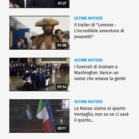
01:37
ULTIME NOTIZIE
Il trailer di "Lorenzo -
L'incredibile avventura di
Jovanotti"
01:38
ULTIME NOTIZIE
I funerali di Graham a
Washington. Vance: un
uomo che amava la gente
01:14
ULTIME NOTIZIE
La Russa: siamo al quarto
Ventaglio, non so se ci sarà
il quinto...
00:17