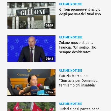
ULTIME NOTIZIE
Giffoni promuove il riciclo
degli pneumatici fuori uso
03:19
ULTIME NOTIZIE
Zidane nuovo ct della
Francia: "Un sogno, l'ho
sempre desiderato"
01:42
ULTIME NOTIZIE
Patrizia Mercolino:
"Giustizia per Domenico,
fermiamo chi insabbia"
01:04
ULTIME NOTIZIE
Turisti cinesi partecipano