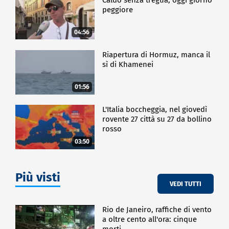
peggiore
04:56
Riapertura di Hormuz, manca il
sì di Khamenei
01:56
L'Italia boccheggia, nel giovedì
rovente 27 città su 27 da bollino
rosso
03:50
Più visti
VEDI TUTTI
Rio de Janeiro, raffiche di vento
a oltre cento all'ora: cinque