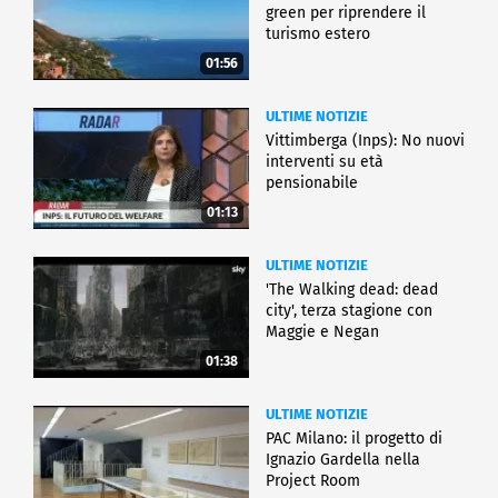
green per riprendere il
turismo estero
01:56
ULTIME NOTIZIE
Vittimberga (Inps): No nuovi
interventi su età
pensionabile
01:13
ULTIME NOTIZIE
'The Walking dead: dead
city', terza stagione con
Maggie e Negan
01:38
ULTIME NOTIZIE
PAC Milano: il progetto di
Ignazio Gardella nella
Project Room