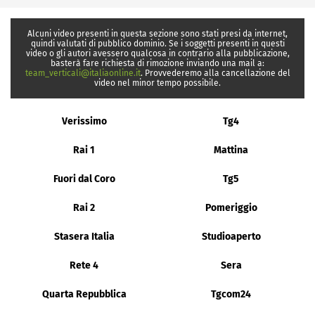
Alcuni video presenti in questa sezione sono stati presi da internet,
quindi valutati di pubblico dominio. Se i soggetti presenti in questi
video o gli autori avessero qualcosa in contrario alla pubblicazione,
basterà fare richiesta di rimozione inviando una mail a:
team_verticali@italiaonline.it
. Provvederemo alla cancellazione del
video nel minor tempo possibile.
Verissimo
Tg4
Rai 1
Mattina
Fuori dal Coro
Tg5
Rai 2
Pomeriggio
Stasera Italia
Studioaperto
Rete 4
Sera
Quarta Repubblica
Tgcom24