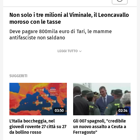
Non solo i tre milioni al Viminale, il Leoncavallo
moroso con le tasse
Deve pagare 800mila euro di Tari, le mamme
antifasciste non saldano
MEDIASET
TG4
SUGGERITI
03:50
02:34
L'Italia boccheggia, nel
Gli 007 spagnoli, "credibile
giovedì rovente 27 città su 27
un nuovo assalto a Ceuta a
da bollino rosso
Ferragosto"