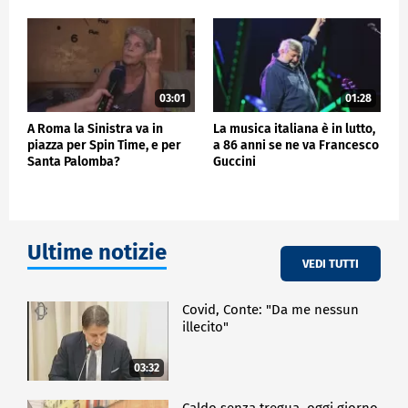
03:01
01:28
A Roma la Sinistra va in
La musica italiana è in lutto,
piazza per Spin Time, e per
a 86 anni se ne va Francesco
Santa Palomba?
Guccini
Ultime notizie
VEDI TUTTI
Covid, Conte: "Da me nessun
illecito"
03:32
Caldo senza tregua, oggi giorno