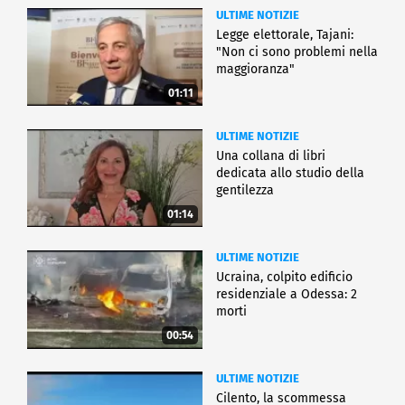
ULTIME NOTIZIE
Legge elettorale, Tajani:
"Non ci sono problemi nella
maggioranza"
01:11
ULTIME NOTIZIE
Una collana di libri
dedicata allo studio della
gentilezza
01:14
ULTIME NOTIZIE
Ucraina, colpito edificio
residenziale a Odessa: 2
morti
00:54
ULTIME NOTIZIE
Cilento, la scommessa