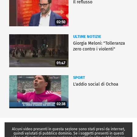
Il reflusso
02:50
ULTIME NOTIZIE
Giorgia Meloni: "Tolleranza
zero contro i violenti"
01:47
SPORT
L'addio social di Ochoa
02:38
Alcuni video presenti in questa sezione sono stati presi da internet,
quindi valutati di pubblico dominio. Se i soggetti presenti in questi