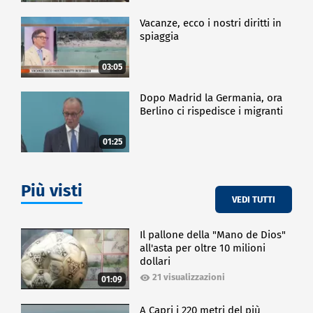
Vacanze, ecco i nostri diritti in
spiaggia
03:05
Dopo Madrid la Germania, ora
Berlino ci rispedisce i migranti
01:25
Più visti
VEDI TUTTI
Il pallone della "Mano de Dios"
all'asta per oltre 10 milioni
dollari
21 visualizzazioni
01:09
A Capri i 220 metri del più