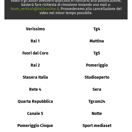
video o gli autori avessero qualcosa in contrario alla pubblicazione,
basterà fare richiesta di rimozione inviando una mail a:
team_verticali@italiaonline.it
. Provvederemo alla cancellazione del
video nel minor tempo possibile.
Verissimo
Tg4
Rai 1
Mattina
Fuori dal Coro
Tg5
Rai 2
Pomeriggio
Stasera Italia
Studioaperto
Rete 4
Sera
Quarta Repubblica
Tgcom24
Canale 5
Notte
Pomeriggio Cinque
Sport mediaset