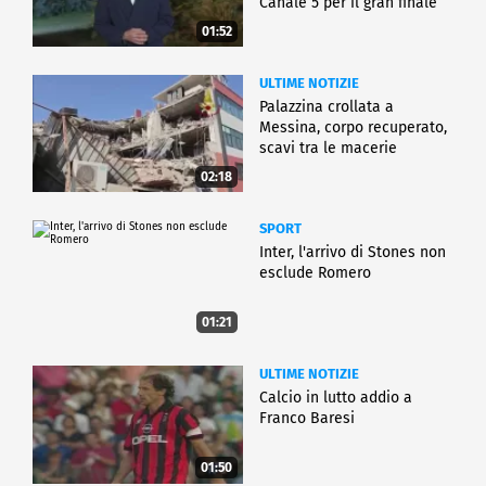
Canale 5 per il gran finale
01:52
ULTIME NOTIZIE
Palazzina crollata a
Messina, corpo recuperato,
scavi tra le macerie
02:18
SPORT
Inter, l'arrivo di Stones non
esclude Romero
01:21
ULTIME NOTIZIE
Calcio in lutto addio a
Franco Baresi
01:50