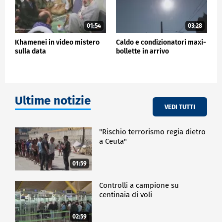
01:54
03:28
Khamenei in video mistero
Caldo e condizionatori maxi-
sulla data
bollette in arrivo
Ultime notizie
VEDI TUTTI
"Rischio terrorismo regia dietro
a Ceuta"
01:59
Controlli a campione su
centinaia di voli
02:59