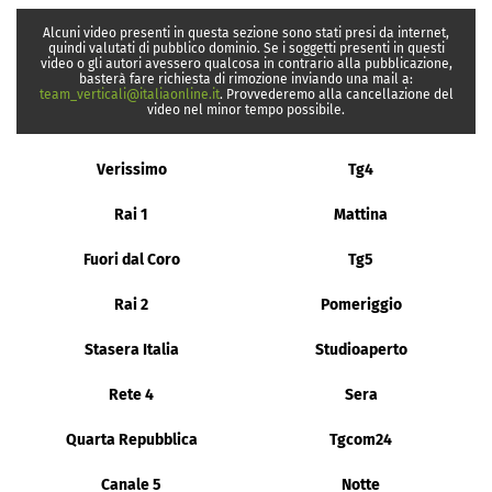
Alcuni video presenti in questa sezione sono stati presi da internet,
quindi valutati di pubblico dominio. Se i soggetti presenti in questi
video o gli autori avessero qualcosa in contrario alla pubblicazione,
basterà fare richiesta di rimozione inviando una mail a:
team_verticali@italiaonline.it
. Provvederemo alla cancellazione del
video nel minor tempo possibile.
Verissimo
Tg4
Rai 1
Mattina
Fuori dal Coro
Tg5
Rai 2
Pomeriggio
Stasera Italia
Studioaperto
Rete 4
Sera
Quarta Repubblica
Tgcom24
Canale 5
Notte