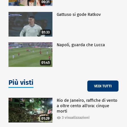
00:31
Gattuso si gode Ratkov
01:33
Napoli, guarda che Lucca
01:45
Più visti
VEDI TUTTI
Rio de Janeiro, raffiche di vento
a oltre cento all'ora: cinque
morti
3 visualizzazioni
01:29