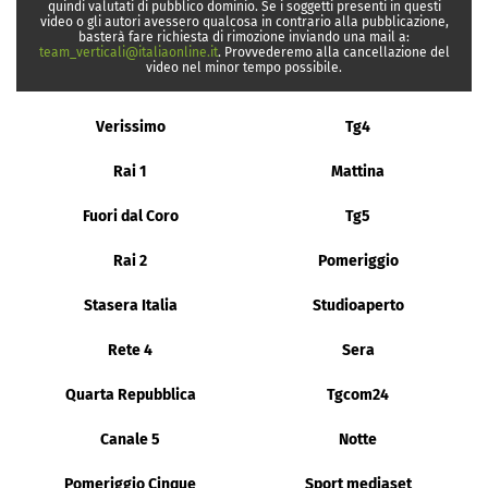
quindi valutati di pubblico dominio. Se i soggetti presenti in questi
video o gli autori avessero qualcosa in contrario alla pubblicazione,
basterà fare richiesta di rimozione inviando una mail a:
team_verticali@italiaonline.it
. Provvederemo alla cancellazione del
video nel minor tempo possibile.
Verissimo
Tg4
Rai 1
Mattina
Fuori dal Coro
Tg5
Rai 2
Pomeriggio
Stasera Italia
Studioaperto
Rete 4
Sera
Quarta Repubblica
Tgcom24
Canale 5
Notte
Pomeriggio Cinque
Sport mediaset