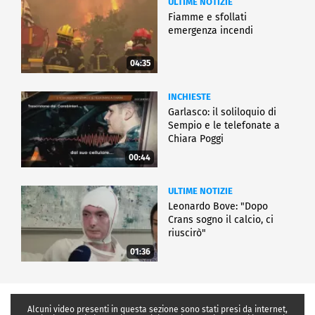
ULTIME NOTIZIE
Fiamme e sfollati
emergenza incendi
04:35
INCHIESTE
Garlasco: il soliloquio di
Sempio e le telefonate a
Chiara Poggi
00:44
ULTIME NOTIZIE
Leonardo Bove: "Dopo
Crans sogno il calcio, ci
riuscirò"
01:36
Alcuni video presenti in questa sezione sono stati presi da internet,