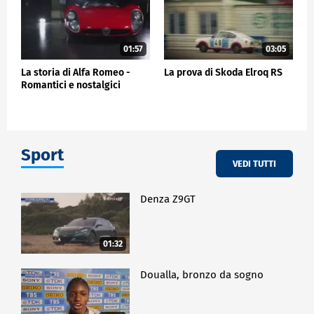
01:57
03:05
La storia di Alfa Romeo -
La prova di Skoda Elroq RS
Romantici e nostalgici
Sport
VEDI TUTTI
Denza Z9GT
01:32
Doualla, bronzo da sogno