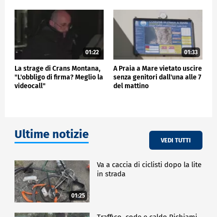
01:22
01:33
La strage di Crans Montana,
A Praia a Mare vietato uscire
"L'obbligo di firma? Meglio la
senza genitori dall'una alle 7
videocall"
del mattino
Ultime notizie
VEDI TUTTI
Va a caccia di ciclisti dopo la lite
in strada
01:25
Traffico, code e caldo Richiami