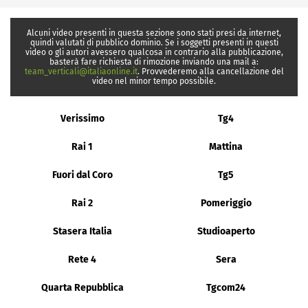
Alcuni video presenti in questa sezione sono stati presi da internet,
quindi valutati di pubblico dominio. Se i soggetti presenti in questi
video o gli autori avessero qualcosa in contrario alla pubblicazione,
basterà fare richiesta di rimozione inviando una mail a:
team_verticali@italiaonline.it
. Provvederemo alla cancellazione del
video nel minor tempo possibile.
Verissimo
Tg4
Rai 1
Mattina
Fuori dal Coro
Tg5
Rai 2
Pomeriggio
Stasera Italia
Studioaperto
Rete 4
Sera
Quarta Repubblica
Tgcom24