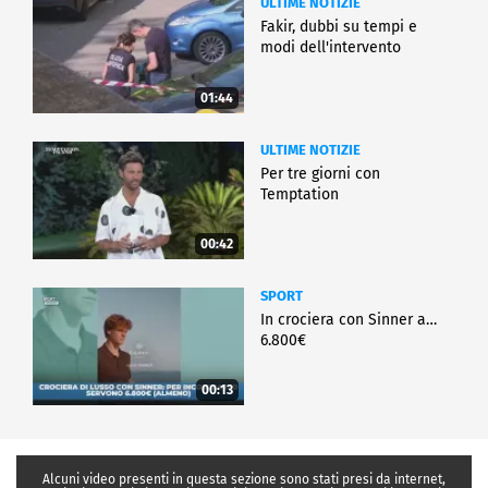
ULTIME NOTIZIE
Fakir, dubbi su tempi e
modi dell'intervento
01:44
ULTIME NOTIZIE
Per tre giorni con
Temptation
00:42
SPORT
In crociera con Sinner a…
6.800€
00:13
Alcuni video presenti in questa sezione sono stati presi da internet,