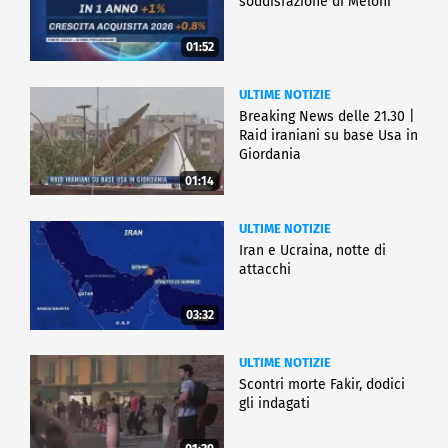
soddisfazione di Meloni
01:52
ULTIME NOTIZIE
Breaking News delle 21.30 |
Raid iraniani su base Usa in
Giordania
01:14
ULTIME NOTIZIE
Iran e Ucraina, notte di
attacchi
03:32
ULTIME NOTIZIE
Scontri morte Fakir, dodici
gli indagati