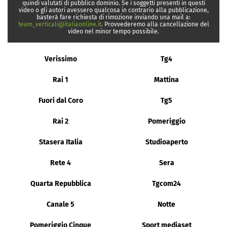
quindi valutati di pubblico dominio. Se i soggetti presenti in questi
video o gli autori avessero qualcosa in contrario alla pubblicazione,
basterà fare richiesta di rimozione inviando una mail a:
team_verticali@italiaonline.it
. Provvederemo alla cancellazione del
video nel minor tempo possibile.
Verissimo
Tg4
Rai 1
Mattina
Fuori dal Coro
Tg5
Rai 2
Pomeriggio
Stasera Italia
Studioaperto
Rete 4
Sera
Quarta Repubblica
Tgcom24
Canale 5
Notte
Pomeriggio Cinque
Sport mediaset