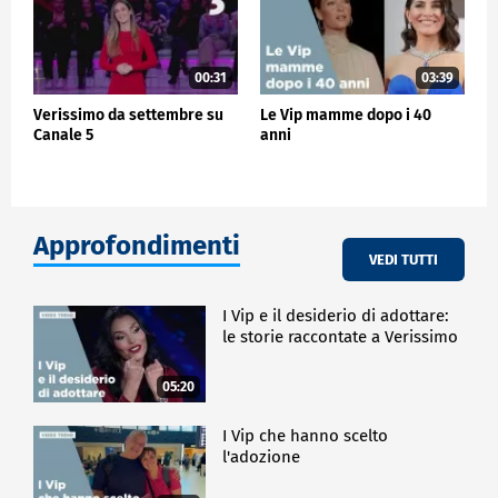
00:31
03:39
Verissimo da settembre su
Le Vip mamme dopo i 40
Canale 5
anni
Approfondimenti
VEDI TUTTI
I Vip e il desiderio di adottare:
le storie raccontate a Verissimo
05:20
I Vip che hanno scelto
l'adozione