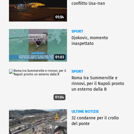
conflitto Usa-Iran
01:54
SPORT
Djokovic, momento
inaspettato
01:03
SPORT
Roma tra Summerville e
rinnovi, per il Napoli pronto
un esterno dalla B
01:04
ULTIME NOTIZIE
32 condanne per il crollo
del ponte