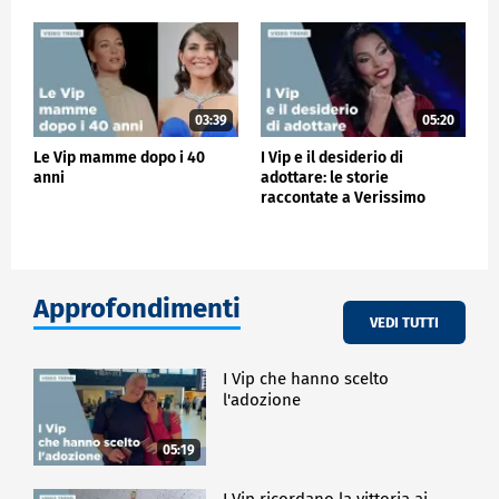
03:39
05:20
Le Vip mamme dopo i 40
I Vip e il desiderio di
anni
adottare: le storie
raccontate a Verissimo
Approfondimenti
VEDI TUTTI
I Vip che hanno scelto
l'adozione
05:19
I Vip ricordano la vittoria ai