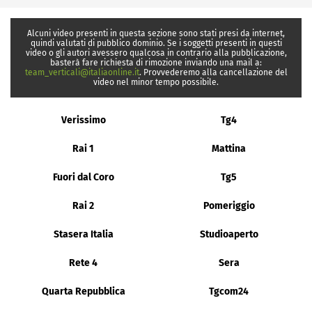
Alcuni video presenti in questa sezione sono stati presi da internet,
quindi valutati di pubblico dominio. Se i soggetti presenti in questi
video o gli autori avessero qualcosa in contrario alla pubblicazione,
basterà fare richiesta di rimozione inviando una mail a:
team_verticali@italiaonline.it
. Provvederemo alla cancellazione del
video nel minor tempo possibile.
Verissimo
Tg4
Rai 1
Mattina
Fuori dal Coro
Tg5
Rai 2
Pomeriggio
Stasera Italia
Studioaperto
Rete 4
Sera
Quarta Repubblica
Tgcom24