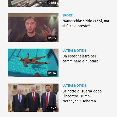
01:55
SPORT
"Ranocchia: "Pirlo ct? Sì, ma
si faccia presto"
01:05
ULTIME NOTIZIE
Un esoscheletro per
camminare e nuotare!
01:34
ULTIME NOTIZIE
La notte di guerra dopo
l'incontro Trump-
Netanyahu, Teheran
all'attacco
02:22