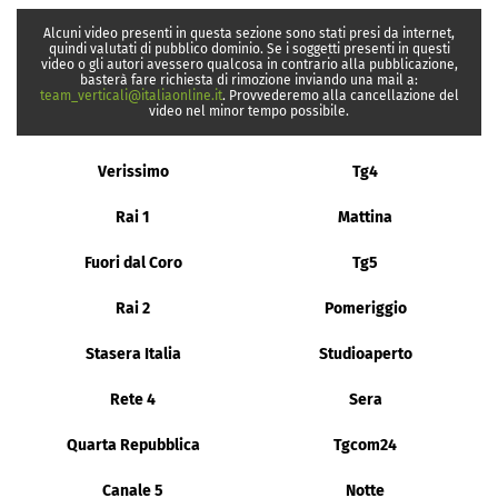
Alcuni video presenti in questa sezione sono stati presi da internet,
quindi valutati di pubblico dominio. Se i soggetti presenti in questi
video o gli autori avessero qualcosa in contrario alla pubblicazione,
basterà fare richiesta di rimozione inviando una mail a:
team_verticali@italiaonline.it
. Provvederemo alla cancellazione del
video nel minor tempo possibile.
Verissimo
Tg4
Rai 1
Mattina
Fuori dal Coro
Tg5
Rai 2
Pomeriggio
Stasera Italia
Studioaperto
Rete 4
Sera
Quarta Repubblica
Tgcom24
Canale 5
Notte