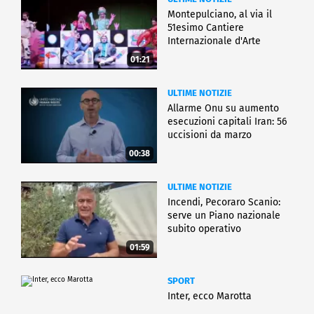
Montepulciano, al via il
51esimo Cantiere
Internazionale d'Arte
01:21
ULTIME NOTIZIE
Allarme Onu su aumento
esecuzioni capitali Iran: 56
uccisioni da marzo
00:38
ULTIME NOTIZIE
Incendi, Pecoraro Scanio:
serve un Piano nazionale
subito operativo
01:59
SPORT
Inter, ecco Marotta