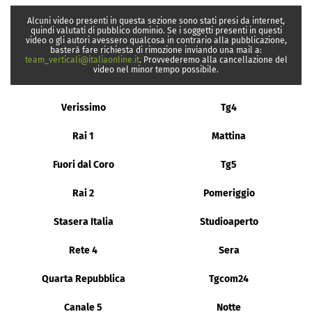
Alcuni video presenti in questa sezione sono stati presi da internet,
quindi valutati di pubblico dominio. Se i soggetti presenti in questi
video o gli autori avessero qualcosa in contrario alla pubblicazione,
basterà fare richiesta di rimozione inviando una mail a:
team_verticali@italiaonline.it
. Provvederemo alla cancellazione del
video nel minor tempo possibile.
Verissimo
Tg4
Rai 1
Mattina
Fuori dal Coro
Tg5
Rai 2
Pomeriggio
Stasera Italia
Studioaperto
Rete 4
Sera
Quarta Repubblica
Tgcom24
Canale 5
Notte