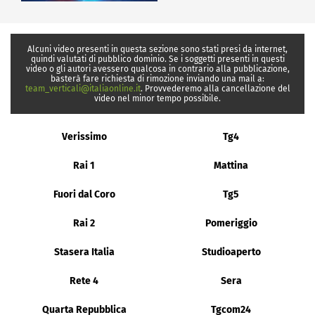
Alcuni video presenti in questa sezione sono stati presi da internet,
quindi valutati di pubblico dominio. Se i soggetti presenti in questi
video o gli autori avessero qualcosa in contrario alla pubblicazione,
basterà fare richiesta di rimozione inviando una mail a:
team_verticali@italiaonline.it
. Provvederemo alla cancellazione del
video nel minor tempo possibile.
Verissimo
Tg4
Rai 1
Mattina
Fuori dal Coro
Tg5
Rai 2
Pomeriggio
Stasera Italia
Studioaperto
Rete 4
Sera
Quarta Repubblica
Tgcom24