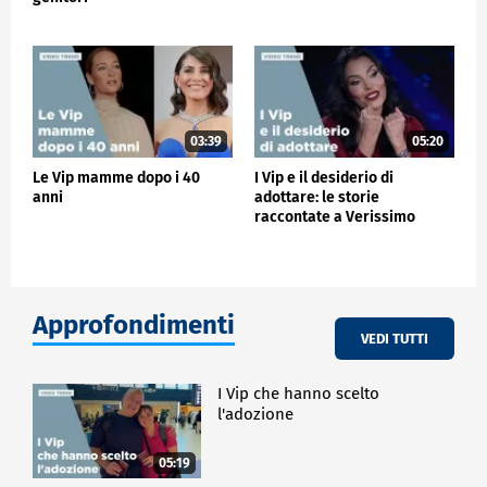
03:39
05:20
Le Vip mamme dopo i 40
I Vip e il desiderio di
anni
adottare: le storie
raccontate a Verissimo
Approfondimenti
VEDI TUTTI
I Vip che hanno scelto
l'adozione
05:19