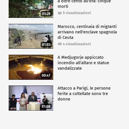
a oltre cento all'ora: cinque
morti
5 visualizzazioni
01:29
Marocco, centinaia di migranti
arrivano nell'enclave spagnola
di Ceuta
4 visualizzazioni
01:03
A Medjugorje appiccato
incendio all'altare e statue
vandalizzate
00:47
Attacco a Parigi, le persone
ferite a coltellate sono tre
donne
01:08