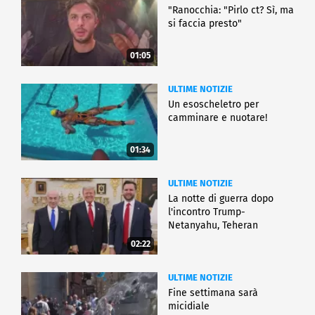
"Ranocchia: "Pirlo ct? Sì, ma
si faccia presto"
01:05
ULTIME NOTIZIE
Un esoscheletro per
camminare e nuotare!
01:34
ULTIME NOTIZIE
La notte di guerra dopo
l'incontro Trump-
Netanyahu, Teheran
all'attacco
02:22
ULTIME NOTIZIE
Fine settimana sarà
micidiale