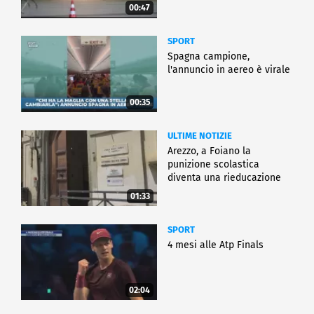
00:47
SPORT
Spagna campione,
l'annuncio in aereo è virale
00:35
ULTIME NOTIZIE
Arezzo, a Foiano la
punizione scolastica
diventa una rieducazione
01:33
SPORT
4 mesi alle Atp Finals
02:04