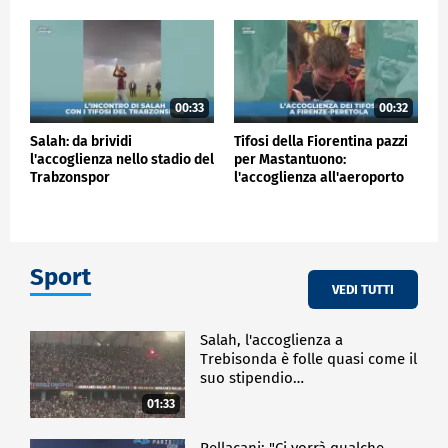
00:33
00:32
Salah: da brividi
Tifosi della Fiorentina pazzi
l'accoglienza nello stadio del
per Mastantuono:
Trabzonspor
l'accoglienza all'aeroporto
Sport
VEDI TUTTI
Salah, l'accoglienza a
Trebisonda è folle quasi come il
suo stipendio…
01:33
Pellacani: "Ci vorrà qualche