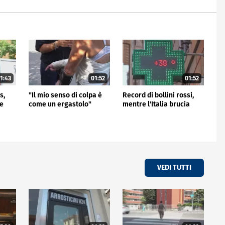
1:43
01:52
01:52
s,
"Il mio senso di colpa è
Record di bollini rossi,
me
come un ergastolo"
mentre l'Italia brucia
VEDI TUTTI