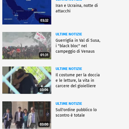
Iran e Ucraina, notte di
attacchi
03:32
ULTIME NOTIZIE
Guerriglia in Val di Susa,
i "black bloc" nel
campeggio di Venaus
01:31
ULTIME NOTIZIE
Il costume per la doccia
e le letture, la vita in
carcere del gioielliere
03:06
ULTIME NOTIZIE
Sull'ordine pubblico lo
scontro è totale
03:00