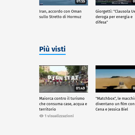
01:55
0
Iran, accordo con Oman
Giorgetti: "Clausola U
sullo Stretto di Hormuz
deroga per energia e
difesa"
Più visti
01:49
0
Maiorca contro il turismo
"Matchbox", le macch
che consuma case, acqua e
diventano un film con
territorio
Cena e Jessica Biel
1 visualizzazioni