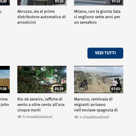
5:30
01:32
01:32
e,
Abruzzo, via al primo
Milano, con la giunta Sala
distributore automatico di
ci vogliono sette anni per
arrosticini
un semaforo
VEDI TUTTI
1:36
01:29
01:03
inine
Rio de Janeiro, raffiche di
Marocco, centinaia di
 John
vento a oltre cento all'ora:
migranti arrivano
cinque morti
nell'enclave spagnola di
Ceuta
5 visualizzazioni
4 visualizzazioni