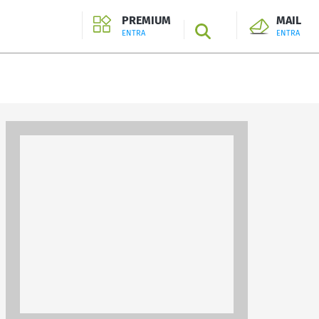
PREMIUM
MAIL
SEARCH
ENTRA
ENTRA
ENTRA