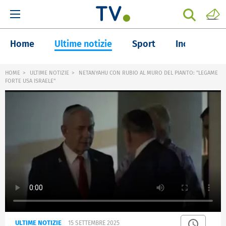
Home
Ultime notizie
Sport
Inchieste
HOME
ULTIME NOTIZIE
NETANYAHU CON RUBIO AL MURO DEL PIANTO: "LEGAME
FORTE USA ISRAELE"
ULTIME NOTIZIE
15 SETTEMBRE 2025