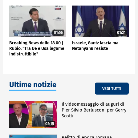
01:56
01:21
Breaking News delle 18.00 |
Israele, Gantz lascia ma
Rubio: "Tra Ue e Usa legame
Netanyahu resiste
indistruttibile"
Ultime notizie
VEDI TUTTI
Il videomessaggio di auguri di
Pier Silvio Berlusconi per Gerry
Scotti
02:15
Relitto di epoca romana