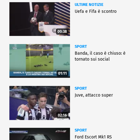
ULTIME NOTIZIE
Uefa e Fifa è scontro
00:38
SPORT
Banda, il caso è chiuso: è
tornato sui social
01:11
SPORT
Juve, attacco super
02:16
SPORT
Ford Escort Mk1 RS