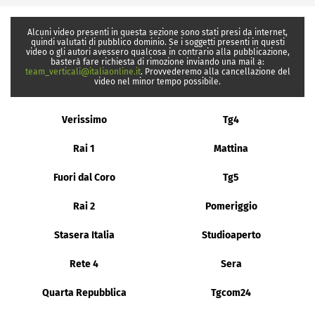
Alcuni video presenti in questa sezione sono stati presi da internet,
quindi valutati di pubblico dominio. Se i soggetti presenti in questi
video o gli autori avessero qualcosa in contrario alla pubblicazione,
basterà fare richiesta di rimozione inviando una mail a:
team_verticali@italiaonline.it
. Provvederemo alla cancellazione del
video nel minor tempo possibile.
Verissimo
Tg4
Rai 1
Mattina
Fuori dal Coro
Tg5
Rai 2
Pomeriggio
Stasera Italia
Studioaperto
Rete 4
Sera
Quarta Repubblica
Tgcom24