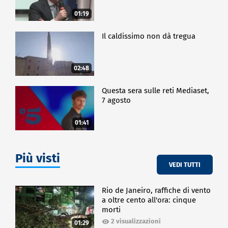
01:19
Il caldissimo non dà tregua
02:48
Questa sera sulle reti Mediaset,
7 agosto
01:41
Più visti
VEDI TUTTI
Rio de Janeiro, raffiche di vento
a oltre cento all'ora: cinque
morti
2 visualizzazioni
01:29