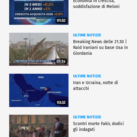
Economia in crescita,
soddisfazione di Meloni
01:52
ULTIME NOTIZIE
Breaking News delle 21.30 |
Raid iraniani su base Usa in
Giordania
01:14
ULTIME NOTIZIE
Iran e Ucraina, notte di
attacchi
03:32
ULTIME NOTIZIE
Scontri morte Fakir, dodici
gli indagati