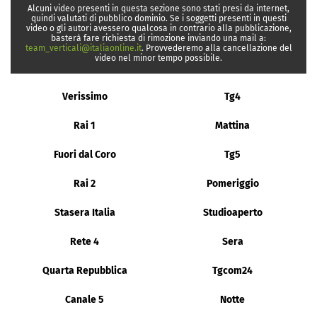
Alcuni video presenti in questa sezione sono stati presi da internet,
quindi valutati di pubblico dominio. Se i soggetti presenti in questi
video o gli autori avessero qualcosa in contrario alla pubblicazione,
basterà fare richiesta di rimozione inviando una mail a:
team_verticali@italiaonline.it
. Provvederemo alla cancellazione del
video nel minor tempo possibile.
Verissimo
Tg4
Rai 1
Mattina
Fuori dal Coro
Tg5
Rai 2
Pomeriggio
Stasera Italia
Studioaperto
Rete 4
Sera
Quarta Repubblica
Tgcom24
Canale 5
Notte