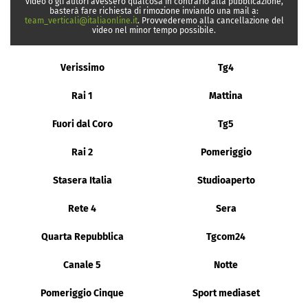
video o gli autori avessero qualcosa in contrario alla pubblicazione,
basterà fare richiesta di rimozione inviando una mail a:
team_verticali@italiaonline.it
. Provvederemo alla cancellazione del
video nel minor tempo possibile.
Verissimo
Tg4
Rai 1
Mattina
Fuori dal Coro
Tg5
Rai 2
Pomeriggio
Stasera Italia
Studioaperto
Rete 4
Sera
Quarta Repubblica
Tgcom24
Canale 5
Notte
Pomeriggio Cinque
Sport mediaset