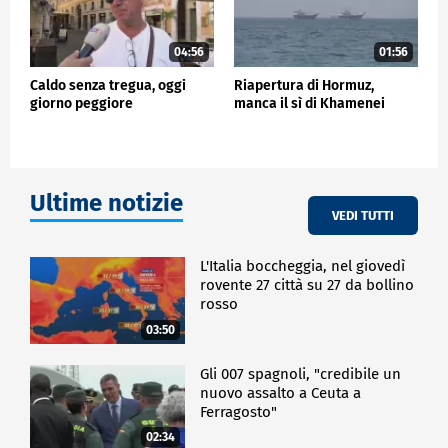
04:56
01:56
Caldo senza tregua, oggi
Riapertura di Hormuz,
giorno peggiore
manca il sì di Khamenei
Ultime notizie
VEDI TUTTI
L'Italia boccheggia, nel giovedì
rovente 27 città su 27 da bollino
rosso
03:50
Gli 007 spagnoli, "credibile un
nuovo assalto a Ceuta a
Ferragosto"
02:34