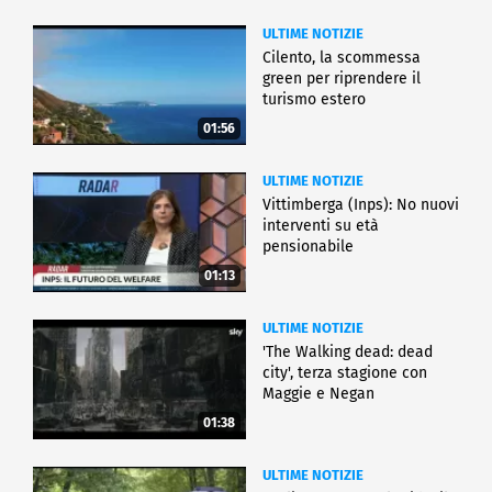
ULTIME NOTIZIE
Cilento, la scommessa
green per riprendere il
turismo estero
01:56
ULTIME NOTIZIE
Vittimberga (Inps): No nuovi
interventi su età
pensionabile
01:13
ULTIME NOTIZIE
'The Walking dead: dead
city', terza stagione con
Maggie e Negan
01:38
ULTIME NOTIZIE