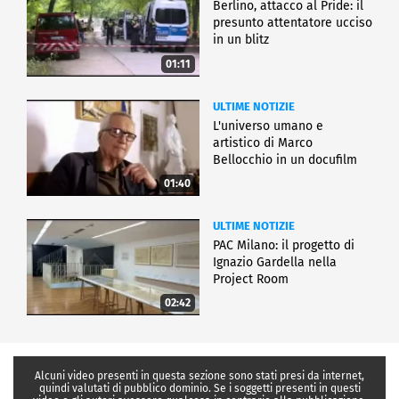
Berlino, attacco al Pride: il
presunto attentatore ucciso
in un blitz
01:11
ULTIME NOTIZIE
L'universo umano e
artistico di Marco
Bellocchio in un docufilm
01:40
ULTIME NOTIZIE
PAC Milano: il progetto di
Ignazio Gardella nella
Project Room
02:42
Alcuni video presenti in questa sezione sono stati presi da internet,
quindi valutati di pubblico dominio. Se i soggetti presenti in questi