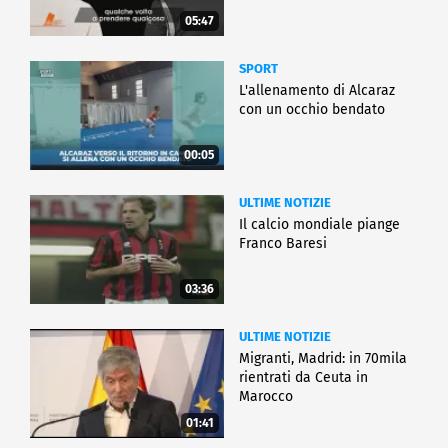
05:47
SPORT
L'allenamento di Alcaraz
con un occhio bendato
00:05
ULTIME NOTIZIE
Il calcio mondiale piange
Franco Baresi
03:36
ULTIME NOTIZIE
Migranti, Madrid: in 70mila
rientrati da Ceuta in
Marocco
01:41