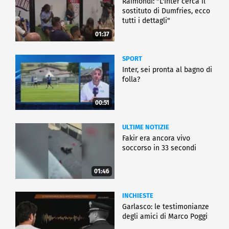
Raimondi: "L'Inter cerca il
sostituto di Dumfries, ecco
tutti i dettagli"
01:37
SPORT
Inter, sei pronta al bagno di
folla?
00:51
ULTIME NOTIZIE
Fakir era ancora vivo
soccorso in 33 secondi
01:46
INCHIESTE
Garlasco: le testimonianze
degli amici di Marco Poggi