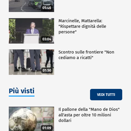
mozione.
05:46
POLITICA
Marcinelle, Mattarella:
"Rispettare dignità delle
persone"
03:04
Scontro sulle frontiere "Non
cediamo a ricatti"
01:50
Più visti
VEDI TUTTI
Il pallone della "Mano de Dios"
all'asta per oltre 10 milioni
dollari
01:09