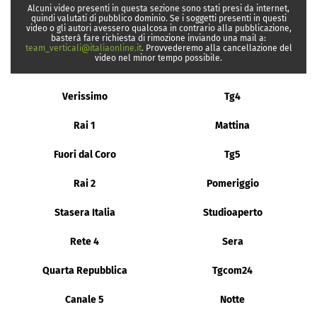
Alcuni video presenti in questa sezione sono stati presi da internet,
quindi valutati di pubblico dominio. Se i soggetti presenti in questi
video o gli autori avessero qualcosa in contrario alla pubblicazione,
basterà fare richiesta di rimozione inviando una mail a:
team_verticali@italiaonline.it
. Provvederemo alla cancellazione del
video nel minor tempo possibile.
Verissimo
Tg4
Rai 1
Mattina
Fuori dal Coro
Tg5
Rai 2
Pomeriggio
Stasera Italia
Studioaperto
Rete 4
Sera
Quarta Repubblica
Tgcom24
Canale 5
Notte