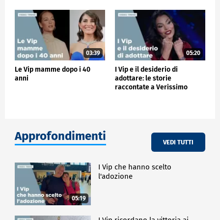
03:39
05:20
Le Vip mamme dopo i 40
I Vip e il desiderio di
anni
adottare: le storie
raccontate a Verissimo
Approfondimenti
VEDI TUTTI
I Vip che hanno scelto
l'adozione
05:19
I Vip ricordano la vittoria ai