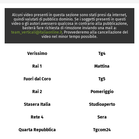
Alcuni video presenti in questa sezione sono stati presi da internet,
quindi valutati di pubblico dominio. Se i soggetti presenti in questi
video o gli autori avessero qualcosa in contrario alla pubblicazione,
basterà fare richiesta di rimozione inviando una mail a:
team_verticali@italiaonline.it
. Provvederemo alla cancellazione del
video nel minor tempo possibile.
Verissimo
Tg4
Rai 1
Mattina
Fuori dal Coro
Tg5
Rai 2
Pomeriggio
Stasera Italia
Studioaperto
Rete 4
Sera
Quarta Repubblica
Tgcom24