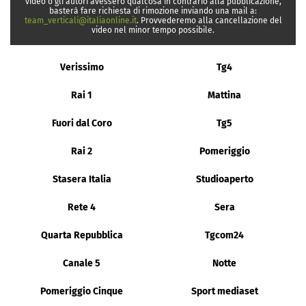
video o gli autori avessero qualcosa in contrario alla pubblicazione,
basterà fare richiesta di rimozione inviando una mail a:
team_verticali@italiaonline.it
. Provvederemo alla cancellazione del
video nel minor tempo possibile.
Verissimo
Tg4
Rai 1
Mattina
Fuori dal Coro
Tg5
Rai 2
Pomeriggio
Stasera Italia
Studioaperto
Rete 4
Sera
Quarta Repubblica
Tgcom24
Canale 5
Notte
Pomeriggio Cinque
Sport mediaset