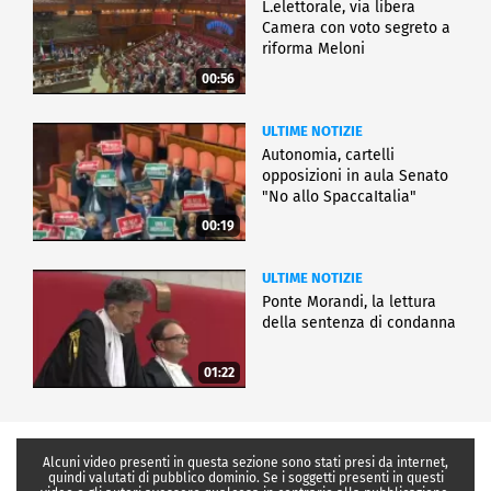
L.elettorale, via libera
Camera con voto segreto a
riforma Meloni
00:56
ULTIME NOTIZIE
Autonomia, cartelli
opposizioni in aula Senato
"No allo SpaccaItalia"
00:19
ULTIME NOTIZIE
Ponte Morandi, la lettura
della sentenza di condanna
01:22
Alcuni video presenti in questa sezione sono stati presi da internet,
quindi valutati di pubblico dominio. Se i soggetti presenti in questi