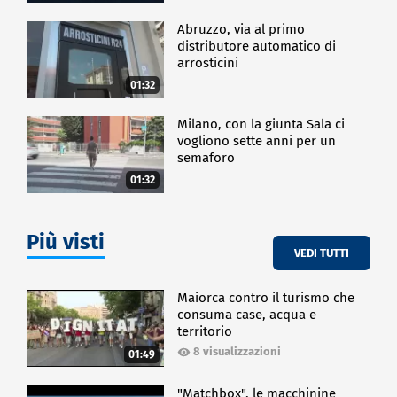
Abruzzo, via al primo
distributore automatico di
arrosticini
01:32
Milano, con la giunta Sala ci
vogliono sette anni per un
semaforo
01:32
Più visti
VEDI TUTTI
Maiorca contro il turismo che
consuma case, acqua e
territorio
8 visualizzazioni
01:49
"Matchbox", le macchinine