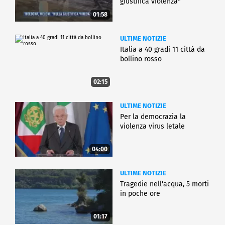
giustifica violenza"
01:58
ULTIME NOTIZIE
Italia a 40 gradi 11 città da
bollino rosso
02:15
ULTIME NOTIZIE
Per la democrazia la
violenza virus letale
04:00
ULTIME NOTIZIE
Tragedie nell'acqua, 5 morti
in poche ore
01:17