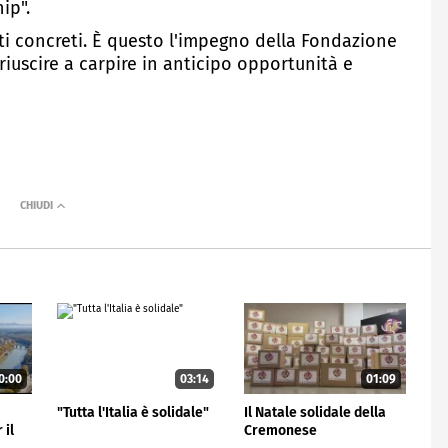
ip".
iuti concreti. È questo l'impegno della Fondazione
 riuscire a carpire in anticipo opportunità e
0:00
03:14
01:09
"Tutta l'Italia è solidale"
Il Natale solidale della
 il
Cremonese