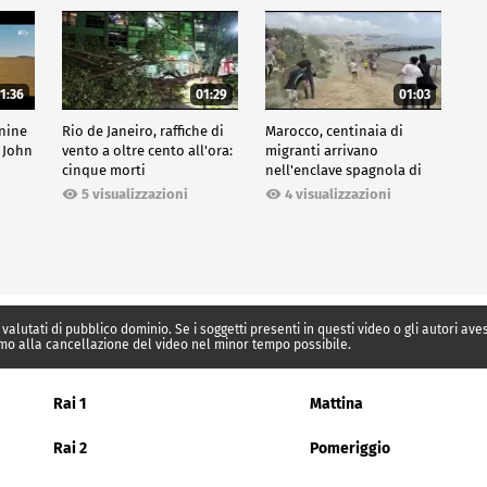
1:36
01:29
01:03
inine
Rio de Janeiro, raffiche di
Marocco, centinaia di
 John
vento a oltre cento all'ora:
migranti arrivano
cinque morti
nell'enclave spagnola di
Ceuta
5 visualizzazioni
4 visualizzazioni
 valutati di pubblico dominio. Se i soggetti presenti in questi video o gli autori av
mo alla cancellazione del video nel minor tempo possibile.
Rai 1
Mattina
Rai 2
Pomeriggio