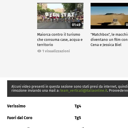
01:49
0
Maiorca contro il turismo
"Matchbox", le macch
che consuma case, acqua e
diventano un film con
territorio
Cena e Jessica Biel
1 visualizzazioni
Alcuni video presenti in questa sezione sono stati presi da internet, quindi
rimozione inviando una mail a:
team_verticali@italiaonline.it
. Provvedere
Verissimo
Tg4
Fuori dal Coro
Tg5