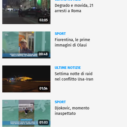
Degrado e movida, 21
arresti a Roma
02:05
SPORT
Fiorentina, le prime
immagini di Olaui
00:48
ULTIME NOTIZIE
Settima notte di raid
nel conflitto Usa-Iran
01:54
SPORT
Djokovic, momento
inaspettato
01:03