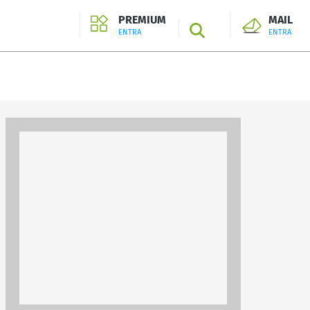
PREMIUM
MAIL
SEARCH
ENTRA
ENTRA
ENTRA