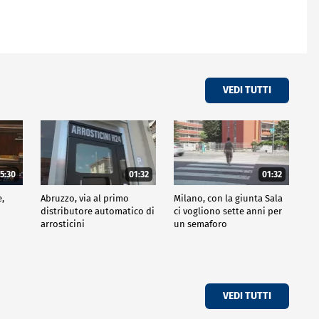
VEDI TUTTI
5:30
01:32
01:32
e,
Abruzzo, via al primo
Milano, con la giunta Sala
distributore automatico di
ci vogliono sette anni per
arrosticini
un semaforo
VEDI TUTTI