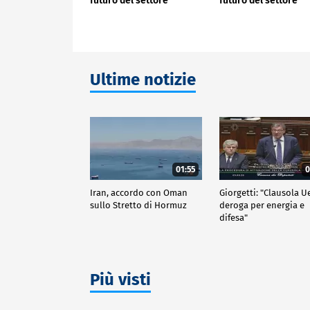
futuro del settore
futuro del settore
Ultime notizie
01:55
0
Iran, accordo con Oman
Giorgetti: "Clausola U
sullo Stretto di Hormuz
deroga per energia e
difesa"
Più visti