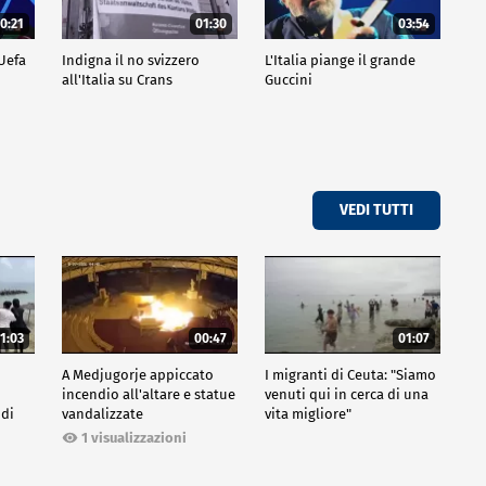
0:21
01:30
03:54
 Uefa
Indigna il no svizzero
L'Italia piange il grande
all'Italia su Crans
Guccini
VEDI TUTTI
1:03
00:47
01:07
A Medjugorje appiccato
I migranti di Ceuta: "Siamo
incendio all'altare e statue
venuti qui in cerca di una
 di
vandalizzate
vita migliore"
1 visualizzazioni