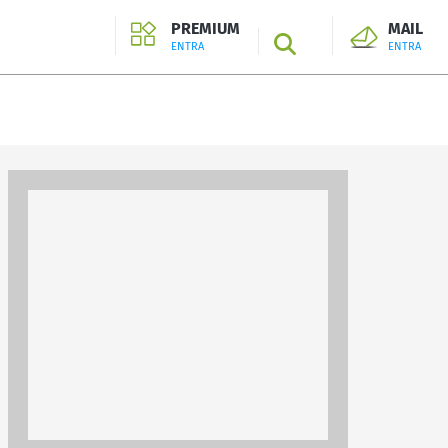
PREMIUM
MAIL
SEARCH
ENTRA
ENTRA
ENTRA