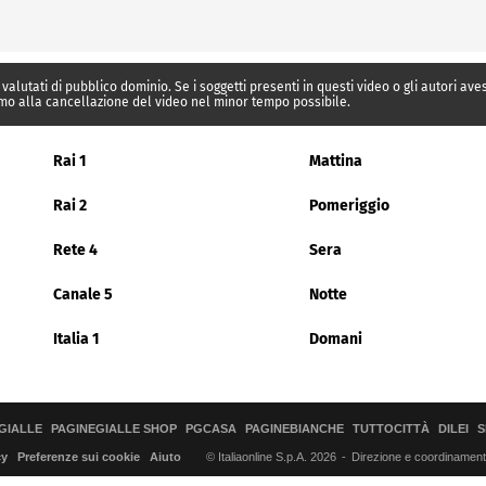
 valutati di pubblico dominio. Se i soggetti presenti in questi video o gli autori av
mo alla cancellazione del video nel minor tempo possibile.
Rai 1
Mattina
Rai 2
Pomeriggio
Rete 4
Sera
Canale 5
Notte
Italia 1
Domani
GIALLE
PAGINEGIALLE SHOP
PGCASA
PAGINEBIANCHE
TUTTOCITTÀ
DILEI
S
© Italiaonline S.p.A. 2026
Direzione e coordinamento 
cy
Preferenze sui cookie
Aiuto