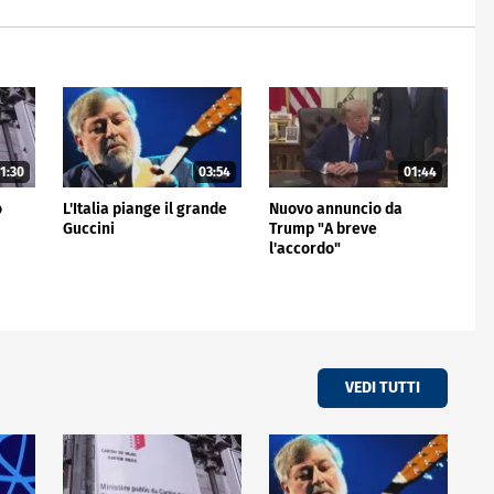
1:30
03:54
01:44
o
L'Italia piange il grande
Nuovo annuncio da
Guccini
Trump "A breve
l'accordo"
VEDI TUTTI