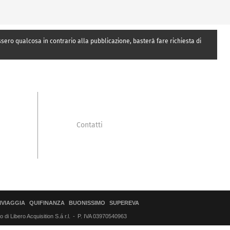
essero qualcosa in contrario alla pubblicazione, basterà fare richiesta di
Contatti
IVIAGGIA
QUIFINANZA
BUONISSIMO
SUPEREVA
di Libero Acquisition S.á r.l.
P. IVA 03970540963