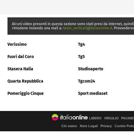
Alcuni video presenti in questa sezione sono stati presi da internet, quindi
rimozione inviando una mail a:
team_verticali@italiaonline.it
. Provvedere
Verissimo
Tg4
Fuori dal Coro
Tg5
Stasera Italia
Studioaperto
Quarta Repubblica
Tgcom24
Pomeriggio Cinque
Sport mediaset
LIBERO
VIRGILIO
PAGINE
Chi siamo
Note Legali
Privacy
Cookie Poli