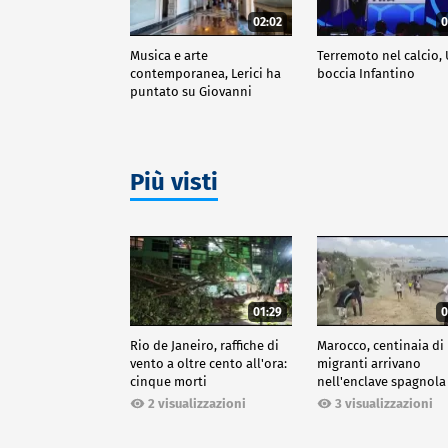
02:02
0
Musica e arte
Terremoto nel calcio,
contemporanea, Lerici ha
boccia Infantino
puntato su Giovanni
Ozzola
Più visti
01:29
0
Rio de Janeiro, raffiche di
Marocco, centinaia di
vento a oltre cento all'ora:
migranti arrivano
cinque morti
nell'enclave spagnola
Ceuta
2 visualizzazioni
3 visualizzazioni