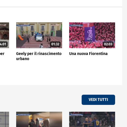
4:01
01:32
02:03
per
Geely per il rinascimento
Una nuova Fiorentina
urbano
VEDI TUTTI