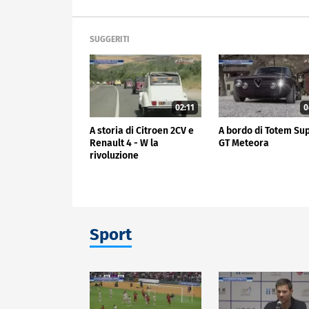
SUGGERITI
02:11
0
A storia di Citroen 2CV e
A bordo di Totem Su
Renault 4 - W la
GT Meteora
rivoluzione
Sport