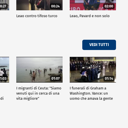
0:27
00:24
02:00
a
Leao contro tifoso turco
Leao, Pavard e non solo
VEDI TUTTI
1:03
01:07
01:14
I migranti di Ceuta: "Siamo
I funerali di Graham a
venuti qui in cerca di una
Washington. Vance: un
 di
vita migliore"
uomo che amava la gente