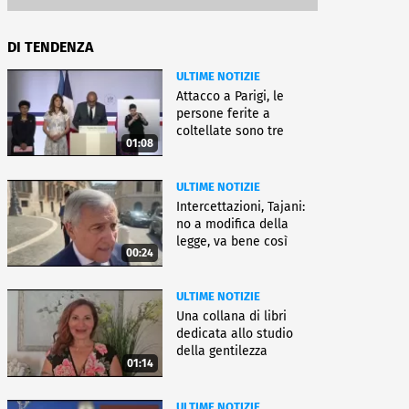
DI TENDENZA
ULTIME NOTIZIE
Attacco a Parigi, le
persone ferite a
coltellate sono tre
01:08
donne
ULTIME NOTIZIE
Intercettazioni, Tajani:
no a modifica della
legge, va bene così
00:24
ULTIME NOTIZIE
Una collana di libri
dedicata allo studio
della gentilezza
01:14
ULTIME NOTIZIE