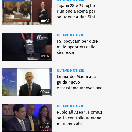
Tajani: 28 e 29 luglio
riunione a Roma per
soluzione a due Stati
00:31
ULTIME NOTIZIE
FS, bodycam per oltre
mille operatori della
sicurezza
01:32
ULTIME NOTIZIE
Leonardo, Macrì: alla
guida nuovo
ecosistema innovazione
00:44
ULTIME NOTIZIE
Rubio all'Asean: Hormuz
sotto controllo iraniano
è un pericolo
00:44