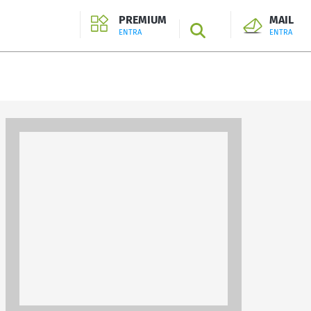
PREMIUM
MAIL
SEARCH
ENTRA
ENTRA
ENTRA