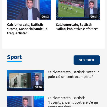
00:43
00:41
Calciomercato, Battisti:
Calciomercato, Battisti:
"Roma, Gasperini vuole un
"Milan, l'obiettivo è sfoltire"
trequartista"
Sport
VEDI TUTTI
Calciomercato, Battisti: "Inter, In
pole c'è un centrocampista"
00:36
Calciomercato, Battisti:
"Juventus, per il portiere c'è un
nome preciso"