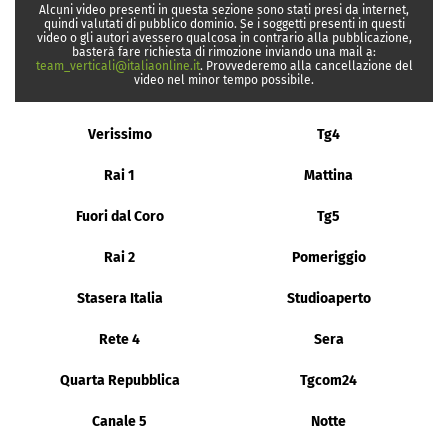
Alcuni video presenti in questa sezione sono stati presi da internet,
quindi valutati di pubblico dominio. Se i soggetti presenti in questi
video o gli autori avessero qualcosa in contrario alla pubblicazione,
basterà fare richiesta di rimozione inviando una mail a:
team_verticali@italiaonline.it
. Provvederemo alla cancellazione del
video nel minor tempo possibile.
Verissimo
Tg4
Rai 1
Mattina
Fuori dal Coro
Tg5
Rai 2
Pomeriggio
Stasera Italia
Studioaperto
Rete 4
Sera
Quarta Repubblica
Tgcom24
Canale 5
Notte