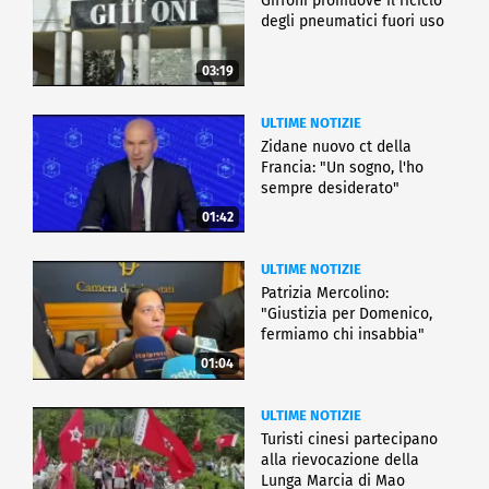
Giffoni promuove il riciclo
degli pneumatici fuori uso
03:19
ULTIME NOTIZIE
Zidane nuovo ct della
Francia: "Un sogno, l'ho
sempre desiderato"
01:42
ULTIME NOTIZIE
Patrizia Mercolino:
"Giustizia per Domenico,
fermiamo chi insabbia"
01:04
ULTIME NOTIZIE
Turisti cinesi partecipano
alla rievocazione della
Lunga Marcia di Mao