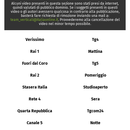
Alcuni video presenti in questa sezione sono stati presi da internet,
quindi valutati di pubblico dominio. Se i soggetti presenti in questi
video o gli autori avessero qualcosa in contrario alla pubblicazione,
basterà fare richiesta di rimozione inviando una mail a:
team_verticali@italiaonline.it
. Provvederemo alla cancellazione del
video nel minor tempo possibile.
Verissimo
Tg4
Rai 1
Mattina
Fuori dal Coro
Tg5
Rai 2
Pomeriggio
Stasera Italia
Studioaperto
Rete 4
Sera
Quarta Repubblica
Tgcom24
Canale 5
Notte