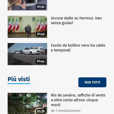
01:24
Ancora stallo su Hormuz. Iran
senza guida?
01:45
Esodo da bollino nero tra caldo
e temporali
01:44
Più visti
VEDI TUTTI
Rio de Janeiro, raffiche di vento
a oltre cento all'ora: cinque
morti
2 visualizzazioni
01:29