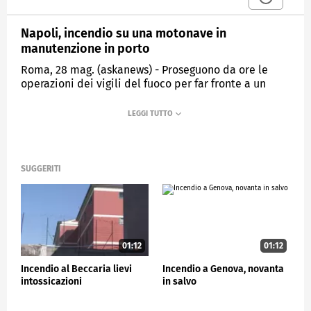
Napoli, incendio su una motonave in
manutenzione in porto
Roma, 28 mag. (askanews) - Proseguono da ore le
operazioni dei vigili del fuoco per far fronte a un
incendio scoppiato a bordo di una motonave
ormeggiata tra le banchine 29 e 30 nel porto di
Napoli. Le fiamme, che hanno interessato alcuni
ponti dell'imbarcazione, sono state spente e sono
ora in corso le ultime operazioni di bonifica. Nessuna
persona è rimasta coinvolta. L'intervento delle
SUGGERITI
squadre era iniziato nel pomeriggio del 27 maggio.
CRONACA
01:12
01:12
Incendio al Beccaria lievi
Incendio a Genova, novanta
intossicazioni
in salvo