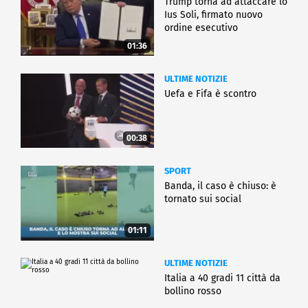
Trump torna ad attaccare lo
Ius Soli, firmato nuovo
ordine esecutivo
01:36
ULTIME NOTIZIE
Uefa e Fifa è scontro
00:38
SPORT
Banda, il caso è chiuso: è
tornato sui social
01:11
ULTIME NOTIZIE
Italia a 40 gradi 11 città da
bollino rosso