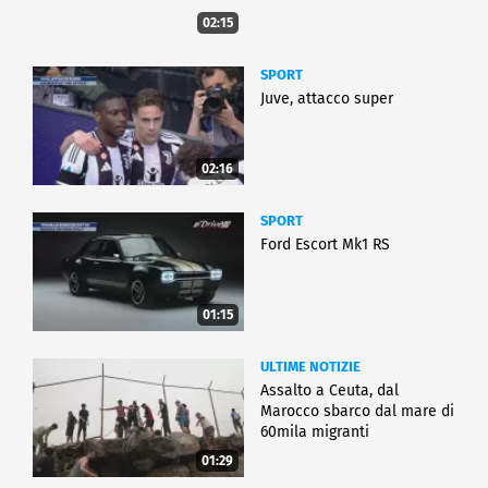
02:15
SPORT
Juve, attacco super
02:16
SPORT
Ford Escort Mk1 RS
01:15
ULTIME NOTIZIE
Assalto a Ceuta, dal
Marocco sbarco dal mare di
60mila migranti
01:29