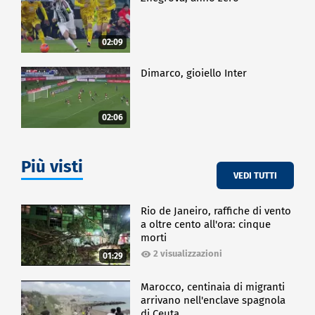
02:09
Dimarco, gioiello Inter
02:06
Più visti
VEDI TUTTI
Rio de Janeiro, raffiche di vento
a oltre cento all'ora: cinque
morti
2 visualizzazioni
01:29
Marocco, centinaia di migranti
arrivano nell'enclave spagnola
di Ceuta