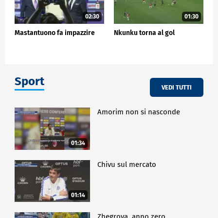
02:30
01:30
Mastantuono fa impazzire
Nkunku torna al gol
Sport
VEDI TUTTI
Amorim non si nasconde
01:34
Chivu sul mercato
01:14
Zhegrova, anno zero