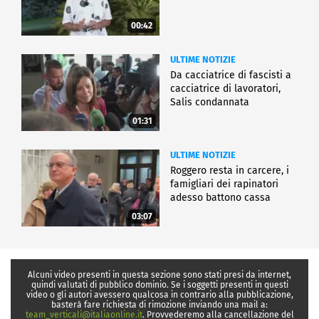
00:42
ULTIME NOTIZIE
Da cacciatrice di fascisti a
cacciatrice di lavoratori,
Salis condannata
01:31
ULTIME NOTIZIE
Roggero resta in carcere, i
famigliari dei rapinatori
adesso battono cassa
03:07
Alcuni video presenti in questa sezione sono stati presi da internet,
quindi valutati di pubblico dominio. Se i soggetti presenti in questi
video o gli autori avessero qualcosa in contrario alla pubblicazione,
basterà fare richiesta di rimozione inviando una mail a:
team_verticali@italiaonline.it
. Provvederemo alla cancellazione del