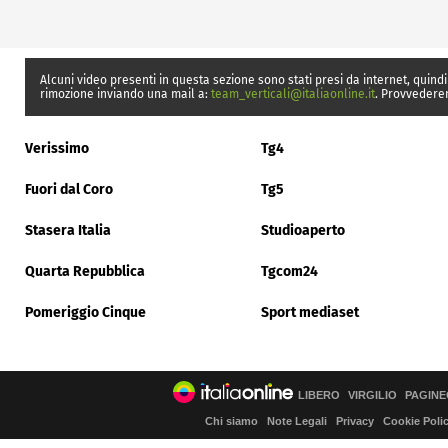
Alcuni video presenti in questa sezione sono stati presi da internet, quindi
rimozione inviando una mail a:
team_verticali@italiaonline.it
. Provvedere
Verissimo
Tg4
Fuori dal Coro
Tg5
Stasera Italia
Studioaperto
Quarta Repubblica
Tgcom24
Pomeriggio Cinque
Sport mediaset
LIBERO
VIRGILIO
PAGINE
Chi siamo
Note Legali
Privacy
Cookie Poli