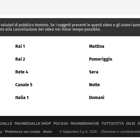
 valutati di pubblico dominio. Se i soggetti presenti in questi video o gli autori av
mo alla cancellazione del video nel minor tempo possibile.
Rai 1
Mattina
Rai 2
Pomeriggio
Rete 4
Sera
Canale 5
Notte
Italia 1
Domani
GIALLE
PAGINEGIALLE SHOP
PGCASA
PAGINEBIANCHE
TUTTOCITTÀ
DILEI
S
© Italiaonline S.p.A. 2026
Direzione e coordinamento 
cy
Preferenze sui cookie
Aiuto