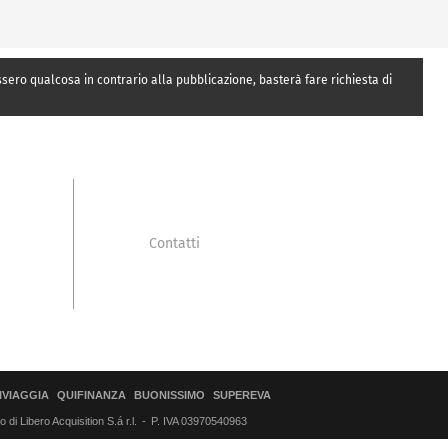
essero qualcosa in contrario alla pubblicazione, basterà fare richiesta di
Contatti
IVIAGGIA
QUIFINANZA
BUONISSIMO
SUPEREVA
di Libero Acquisition S.á r.l.
P. IVA 03970540963