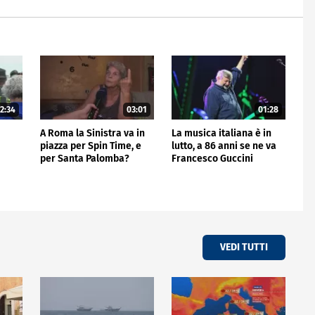
2:34
03:01
01:28
A Roma la Sinistra va in
La musica italiana è in
piazza per Spin Time, e
lutto, a 86 anni se ne va
per Santa Palomba?
Francesco Guccini
VEDI TUTTI