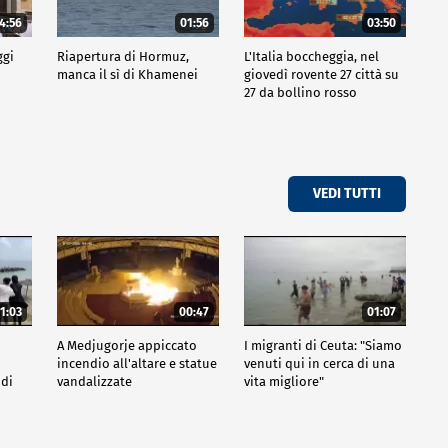
4:56
01:56
03:50
ggi
Riapertura di Hormuz,
L'Italia boccheggia, nel
manca il sì di Khamenei
giovedì rovente 27 città su
27 da bollino rosso
VEDI TUTTI
1:03
00:47
01:07
A Medjugorje appiccato
I migranti di Ceuta: "Siamo
incendio all'altare e statue
venuti qui in cerca di una
 di
vandalizzate
vita migliore"