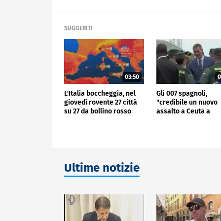
SUGGERITI
03:50
0
L'Italia boccheggia, nel
Gli 007 spagnoli,
giovedì rovente 27 città
"credibile un nuovo
su 27 da bollino rosso
assalto a Ceuta a
Ferragosto"
Ultime notizie