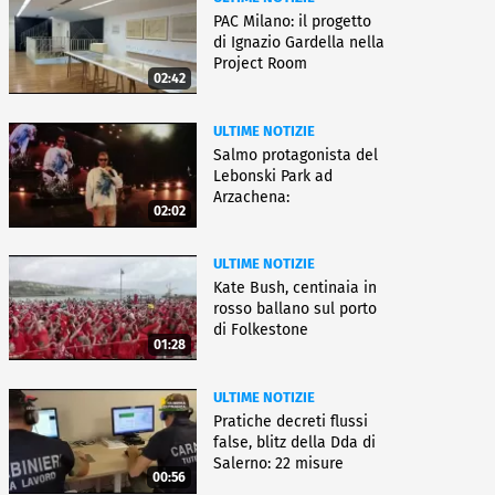
PAC Milano: il progetto
di Ignazio Gardella nella
Project Room
02:42
ULTIME NOTIZIE
Salmo protagonista del
Lebonski Park ad
Arzachena:
02:02
"Un'emozione"
ULTIME NOTIZIE
Kate Bush, centinaia in
rosso ballano sul porto
di Folkestone
01:28
ULTIME NOTIZIE
Pratiche decreti flussi
false, blitz della Dda di
Salerno: 22 misure
00:56