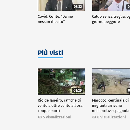
03:32
0
Covid, Conte: "Da me
Caldo senza tregua, o
nessun illecito"
giorno peggiore
Più visti
01:29
0
Rio de Janeiro, raffiche di
Marocco, centinaia di
vento a oltre cento all'ora:
migranti arrivano
cinque morti
nell'enclave spagnola
Ceuta
5 visualizzazioni
8 visualizzazioni