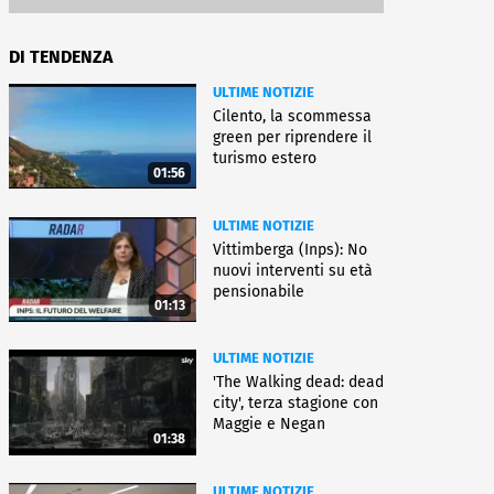
DI TENDENZA
ULTIME NOTIZIE
Cilento, la scommessa
green per riprendere il
turismo estero
01:56
ULTIME NOTIZIE
Vittimberga (Inps): No
nuovi interventi su età
pensionabile
01:13
ULTIME NOTIZIE
'The Walking dead: dead
city', terza stagione con
Maggie e Negan
01:38
ULTIME NOTIZIE