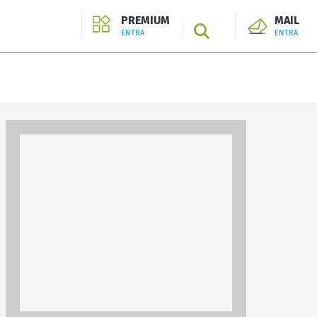
PREMIUM
MAIL
SEARCH
ENTRA
ENTRA
ENTRA