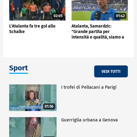
02:05
01:42
L'Atalanta fa tre gol allo
Atalanta, Samardzic:
Schalke
"Grande partita per
intensità e qualità, siamo a
buon punto"
Sport
VEDI TUTTI
I trofei di Pellacani a Parigi
01:56
Guerriglia urbana a Genova