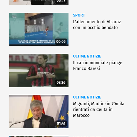
05:47
SPORT
L'allenamento di Alcaraz
con un occhio bendato
00:05
ULTIME NOTIZIE
Il calcio mondiale piange
Franco Baresi
03:36
ULTIME NOTIZIE
Migranti, Madrid: in 70mila
rientrati da Ceuta in
Marocco
01:41