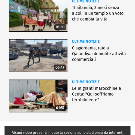
ULTIME NOTIZIE
Thailandia, 3 mesi senza
alcol: in un tempio un voto
che cambia la vita
01:30
ULTIME NOTIZIE
Cisgiordania, raid a
Qalandiya: demolite attività
commerciali
00:47
ULTIME NOTIZIE
Le migranti marocchine a
Ceuta: "Qui soffriamo
terribilmente"
01:57
Alcuni video presenti in questa sezione sono stati presi da internet,