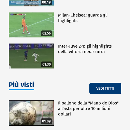
00:19
Milan-Chelsea: guarda gli
highlights
02:56
Inter-Juve 2-1: gli highlights
della vittoria nerazzurra
01:30
Più visti
VEDI TUTTI
Il pallone della "Mano de Dios"
all'asta per oltre 10 milioni
dollari
01:09