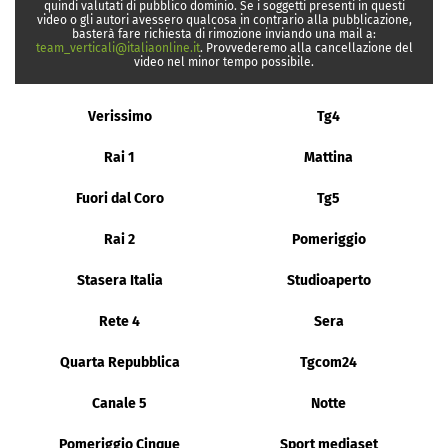
quindi valutati di pubblico dominio. Se i soggetti presenti in questi
video o gli autori avessero qualcosa in contrario alla pubblicazione,
basterà fare richiesta di rimozione inviando una mail a:
team_verticali@italiaonline.it
. Provvederemo alla cancellazione del
video nel minor tempo possibile.
Verissimo
Tg4
Rai 1
Mattina
Fuori dal Coro
Tg5
Rai 2
Pomeriggio
Stasera Italia
Studioaperto
Rete 4
Sera
Quarta Repubblica
Tgcom24
Canale 5
Notte
Pomeriggio Cinque
Sport mediaset