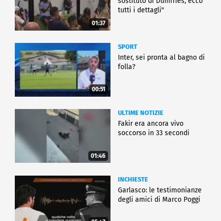
sostituto di Dumfries, ecco
tutti i dettagli"
01:37
SPORT
Inter, sei pronta al bagno di
folla?
00:51
ULTIME NOTIZIE
Fakir era ancora vivo
soccorso in 33 secondi
01:46
INCHIESTE
Garlasco: le testimonianze
degli amici di Marco Poggi