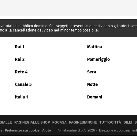
 valutati di pubblico dominio. Se i soggetti presenti in questi video o gli autori av
mo alla cancellazione del video nel minor tempo possibile.
Rai 1
Mattina
Rai 2
Pomeriggio
Rete 4
Sera
Canale 5
Notte
Italia 1
Domani
GIALLE
PAGINEGIALLE SHOP
PGCASA
PAGINEBIANCHE
TUTTOCITTÀ
DILEI
S
© Italiaonline S.p.A. 2026
Direzione e coordinamento 
cy
Preferenze sui cookie
Aiuto