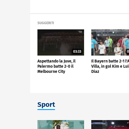
SUGGERITI
03:33
0
Aspettando la Juve, il
Il Bayern batte 2-1 l
Palermo batte 2-0 il
Villa, in gol Kim e Lu
Melbourne City
Diaz
Sport