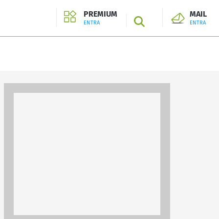
PREMIUM
MAIL
SEARCH
ENTRA
ENTRA
ENTRA