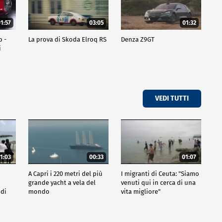
1:57
03:05
01:32
o -
La prova di Skoda Elroq RS
Denza Z9GT
i
VEDI TUTTI
1:03
00:33
01:07
A Capri i 220 metri del più
I migranti di Ceuta: "Siamo
grande yacht a vela del
venuti qui in cerca di una
 di
mondo
vita migliore"