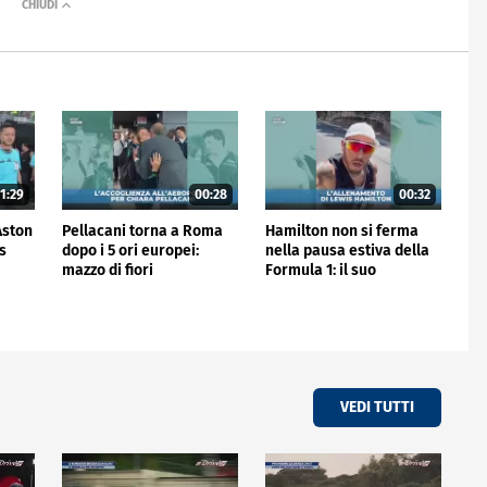
1:29
00:28
00:32
'Aston
Pellacani torna a Roma
Hamilton non si ferma
is
dopo i 5 ori europei:
nella pausa estiva della
mazzo di fiori
Formula 1: il suo
all'aeroporto
allenamento
VEDI TUTTI