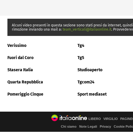
Alcuni video presenti in questa sezione sono stati presi da internet, quindi
rimozione inviando una mail a:
team_verticali@italiaonline.it
. Provvedere
Verissimo
Tg4
Fuori dal Coro
Tg5
Stasera Italia
Studioaperto
Quarta Repubblica
Tgcom24
Pomeriggio Cinque
Sport mediaset
LIBERO
VIRGILIO
PAGINE
Chi siamo
Note Legali
Privacy
Cookie Poli