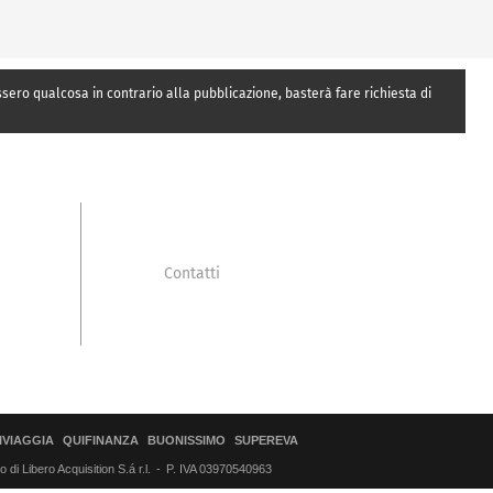
essero qualcosa in contrario alla pubblicazione, basterà fare richiesta di
Contatti
IVIAGGIA
QUIFINANZA
BUONISSIMO
SUPEREVA
di Libero Acquisition S.á r.l.
P. IVA 03970540963