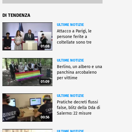
DI TENDENZA
ULTIME NOTIZIE
Attacco a Parigi, le
persone ferite a
coltellate sono tre
01:08
donne
ULTIME NOTIZIE
Berlino, un albero e una
panchina arcobaleno
per vittime
01:09
dell'attentato
ULTIME NOTIZIE
Pratiche decreti flussi
false, blitz della Dda di
Salerno: 22 misure
00:56
ULTIME NOTIZIE