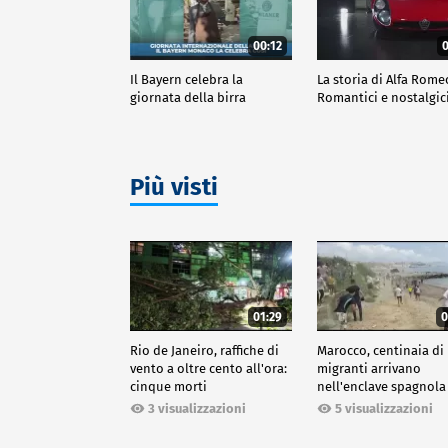
00:12
0
Il Bayern celebra la
La storia di Alfa Rome
giornata della birra
Romantici e nostalgic
Più visti
01:29
0
Rio de Janeiro, raffiche di
Marocco, centinaia di
vento a oltre cento all'ora:
migranti arrivano
cinque morti
nell'enclave spagnola
Ceuta
3 visualizzazioni
5 visualizzazioni