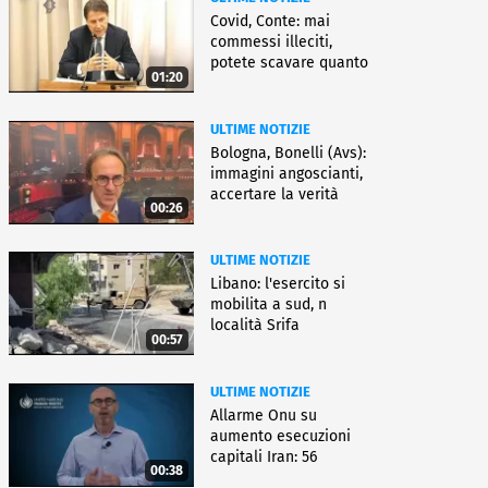
Covid, Conte: mai
commessi illeciti,
potete scavare quanto
01:20
volete
ULTIME NOTIZIE
Bologna, Bonelli (Avs):
immagini angoscianti,
accertare la verità
00:26
ULTIME NOTIZIE
Libano: l'esercito si
mobilita a sud, n
località Srifa
00:57
ULTIME NOTIZIE
Allarme Onu su
aumento esecuzioni
capitali Iran: 56
00:38
uccisioni da marzo