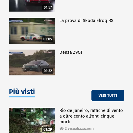
01:57
La prova di Skoda Elroq RS
03:05
Denza Z9GT
01:32
Più visti
VEDI TUTTI
Rio de Janeiro, raffiche di vento
a oltre cento all'ora: cinque
morti
2 visualizzazioni
01:29