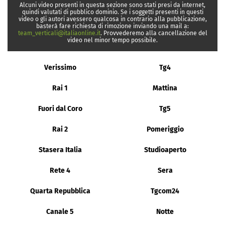
Alcuni video presenti in questa sezione sono stati presi da internet,
quindi valutati di pubblico dominio. Se i soggetti presenti in questi
video o gli autori avessero qualcosa in contrario alla pubblicazione,
basterà fare richiesta di rimozione inviando una mail a:
team_verticali@italiaonline.it
. Provvederemo alla cancellazione del
video nel minor tempo possibile.
Verissimo
Tg4
Rai 1
Mattina
Fuori dal Coro
Tg5
Rai 2
Pomeriggio
Stasera Italia
Studioaperto
Rete 4
Sera
Quarta Repubblica
Tgcom24
Canale 5
Notte