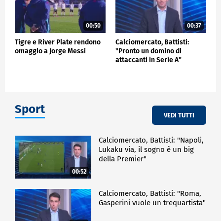
00:50
00:37
Tigre e River Plate rendono
Calciomercato, Battisti:
omaggio a Jorge Messi
"Pronto un domino di
attaccanti in Serie A"
Sport
VEDI TUTTI
Calciomercato, Battisti: "Napoli,
Lukaku via, il sogno è un big
della Premier"
00:52
Calciomercato, Battisti: "Roma,
Gasperini vuole un trequartista"