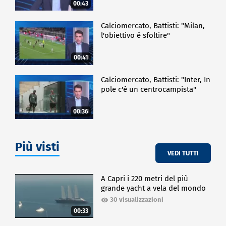
00:43
Calciomercato, Battisti: "Milan,
l'obiettivo è sfoltire"
00:41
Calciomercato, Battisti: "Inter, In
pole c'è un centrocampista"
00:36
Più visti
VEDI TUTTI
A Capri i 220 metri del più
grande yacht a vela del mondo
30 visualizzazioni
00:33