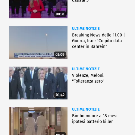
Canale 5
00:31
ULTIME NOTIZIE
Breaking News delle 11.00 |
Guerra, Iran: "Colpito data
center in Bahrein"
02:09
ULTIME NOTIZIE
Violenze, Meloni:
"Tolleranza zero"
01:42
ULTIME NOTIZIE
Bimbo muore a 18 mesi
ipotesi batterio killer