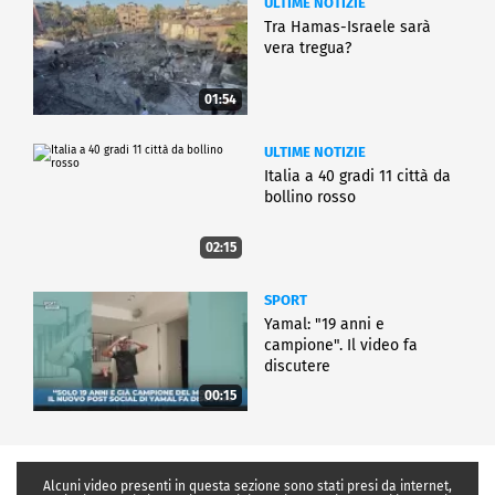
ULTIME NOTIZIE
Tra Hamas-Israele sarà
vera tregua?
01:54
ULTIME NOTIZIE
Italia a 40 gradi 11 città da
bollino rosso
02:15
SPORT
Yamal: "19 anni e
campione". Il video fa
discutere
00:15
Alcuni video presenti in questa sezione sono stati presi da internet,