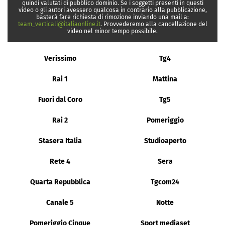
quindi valutati di pubblico dominio. Se i soggetti presenti in questi
video o gli autori avessero qualcosa in contrario alla pubblicazione,
basterà fare richiesta di rimozione inviando una mail a:
team_verticali@italiaonline.it
. Provvederemo alla cancellazione del
video nel minor tempo possibile.
Verissimo
Tg4
Rai 1
Mattina
Fuori dal Coro
Tg5
Rai 2
Pomeriggio
Stasera Italia
Studioaperto
Rete 4
Sera
Quarta Repubblica
Tgcom24
Canale 5
Notte
Pomeriggio Cinque
Sport mediaset